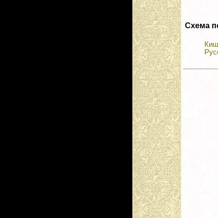
Схема п
Киш
Рус