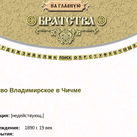
тво Владимирское в Чичме
ация:
[недействующ.]
реждения:
1890 г. 19 век
рытия: