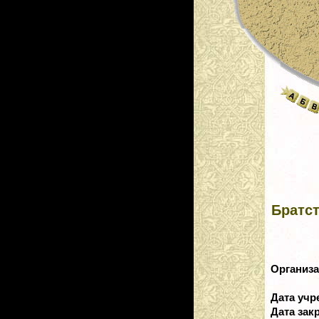
Братс
Организ
Дата уч
Дата зак