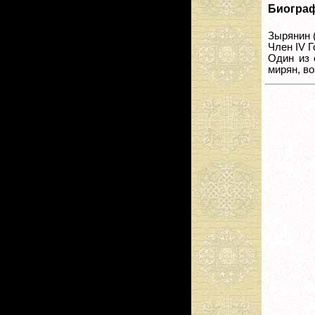
Биогра
Зырянин 
Член IV 
Один из 
мирян, во