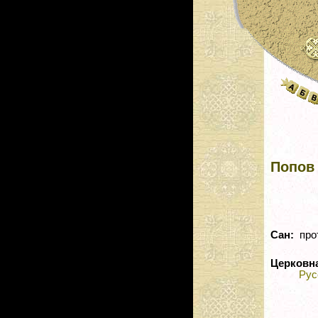
Попов
Сан:
про
Церковн
Рус