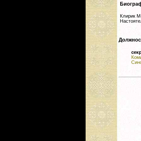
Биогра
Клирик М
Настояте
Должнос
сек
Ком
Син