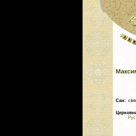
Макси
Сан:
свя
Церковн
Рус