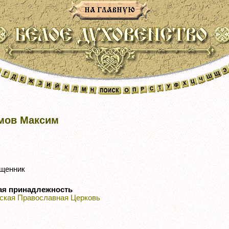
мов Максим
щенник
ая принадлежность
ская Православная Церковь