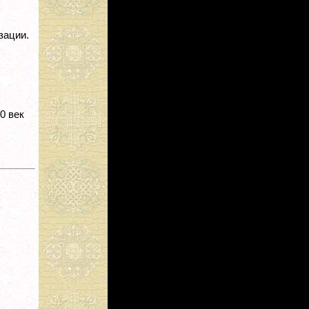
зации.
 20 век