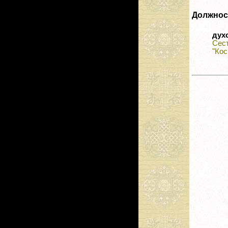
Должнос
дух
Сес
"Кос