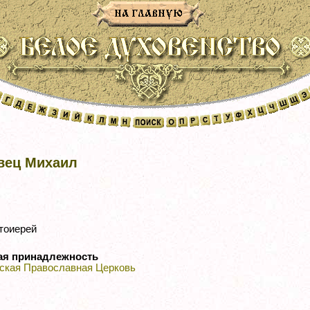
вец Михаил
тоиерей
ая принадлежность
ская Православная Церковь