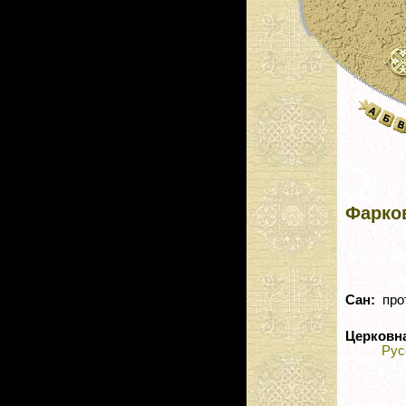
Фарко
Сан:
про
Церковн
Рус