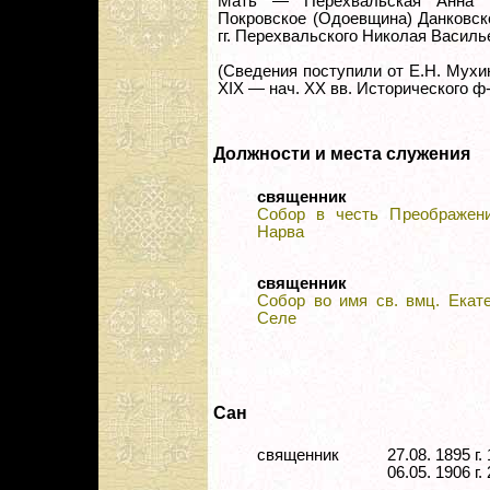
Мать — Перехвальская Анна Н
Покровское (Одоевщина) Данковск
гг. Перехвальского Николая Василь
(Сведения поступили от Е.Н. Мухин
XIX — нач. ХХ вв. Исторического ф
Должности и места служения
священник
Собор в честь Преображени
Нарва
священник
Собор во имя св. вмц. Екат
Селе
Сан
священник
27.08. 1895 
06.05. 1906 г.