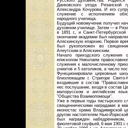
Русского духовенства. Родился
Данковского уезда Рязанской 
Александра Кочурова. И его супр
служение с исполнением обяза
народного училища.
Будущий новомученик получил нач
духовном училище. Затем — в Ряза
в 1891 г., и Санкт-Петербургской
окончании академии был направле
Аляскинскую епархию. Первое врем
был рукоположен во священни
Алеутским и Аляскинским.
Начало приходского служения 
епископом Николаем православног
служения к малочисленному прих
униатов и 5 католиков, а число по
Функционировали церковные шко
близлежащем г. Стригоре Свято-Н
входившие в состав "Православн
нес послушание, входя в состав Це
малорусском и английском язык
"Общества Взаимопомощи".
Уже в первые годы пастырского с
священническими наградами: в мае
иконостас храма Владимирской це
другом настоятелем Нью-Йоркской
был награжден набедренником,
фиолетовой скуфьей, 6 мая 1901 г.