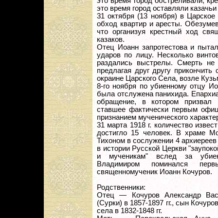
это время город обстреливали, к
это время город оставляли казачьи
31 октября (13 ноября) в Царско
обход квартир и аресты. Обезуме
что организуя крестный ход свя
казаков.
Отец Иоанн запротестова и пытал
ударов по лицу. Несколько винто
раздались выстрелы. Смерть не 
предлагая друг другу прикончить 
окраине Царского Села, возле Кузь
8-го ноября по убиенному отцу И
была отслужена панихида. Епархи
обращение, в котором призвал 
ставшее фактически первым офиц
признанием мученического характе
31 марта 1918 г. количество изв
достигло 15 человек. В храме М
Тихоном в сослужении 4 архиереев
в истории Русской Церкви "заупок
и мученикам" вслед за убиен
Владимиром поминался пер
священномученик Иоанн Кочуров.
Родственники:
Отец — Кочуров Александр Васи
(Сурки) в 1857-1897 гг., сын Кочур
села в 1832-1848 гг.