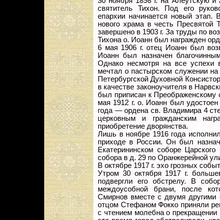
30 ноября 1898 г. на Алеутскую 
святитель Тихон. Под его руков
епархии начинается новый этап. В
нового храма в честь Пресвятой 
завершено в 1903 г. За труды по в
Тихона о. Иоанн был награжден орд
6 мая 1906 г. отец Иоанн был воз
Иоанн был назначен благочинным
Однако несмотря на все успехи 
мечтал о пастырском служении на Р
Петербургской Духовной Консистор
в качестве законоучителя в Нарвс
был приписан к Преображенскому с
мая 1912 г. о. Иоанн был удостоен
года — ордена св. Владимира 4 ст
церковным и гражданским нагр
приобретение дворянства.
Лишь в ноябре 1916 года исполни
приходе в России. Он был назна
Екатерининском соборе Царского
собора в д. 29 по Оранжерейной ул
В октябре 1917 г. эхо грозных собы
Утром 30 октября 1917 г. больше
подвергли его обстрелу. В соб
междоусобной брани, после кот
Смирнов вместе с двумя другими
отцом Стефаном Фокко приняли реш
с чтением молебна о прекращении 