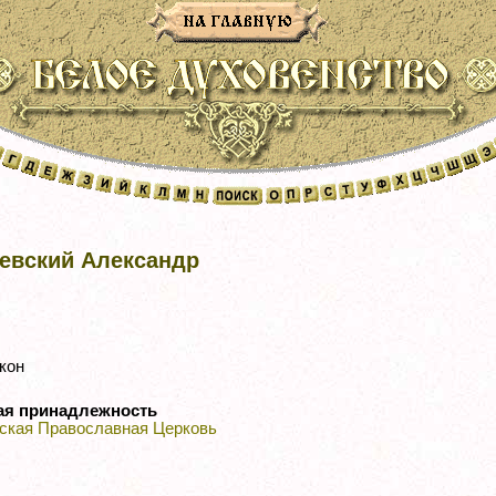
евский Александр
кон
ая принадлежность
ская Православная Церковь