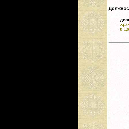
Должнос
диа
Хра
в Ц