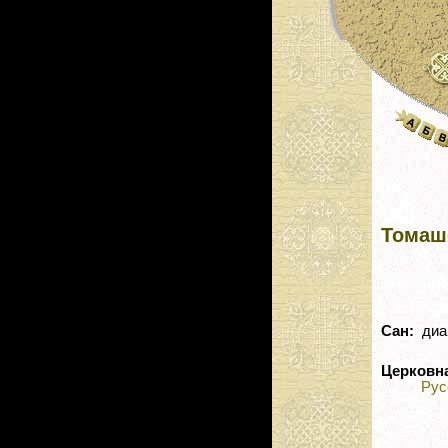
Томаш
Сан:
диа
Церковн
Рус