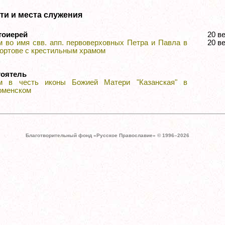
ти и места служения
тоиерей
20 
м во имя свв. апп. первоверховных Петра и Павла в
20 в
ортове с крестильным храмом
тоятель
м в честь иконы Божией Матери "Казанская" в
оменском
Благотворительный фонд «Русское Православие» © 1996–
2026