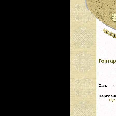
Гонта
Сан:
про
Церковн
Рус