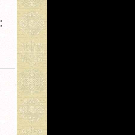
век —
ек