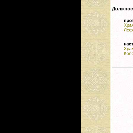
Должнос
про
Хра
Леф
нас
Хра
Кол