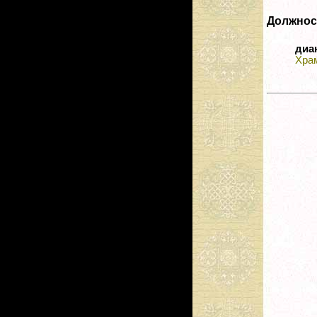
Должнос
диа
Храм