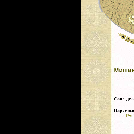
Мишин
Сан:
диа
Церковн
Рус