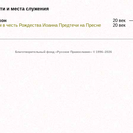
ти и места служения
кон
20 век
 в честь Рождества Иоанна Предтечи на Пресне
20 век
Благотворительный фонд «Русское Православие» © 1996–
2026