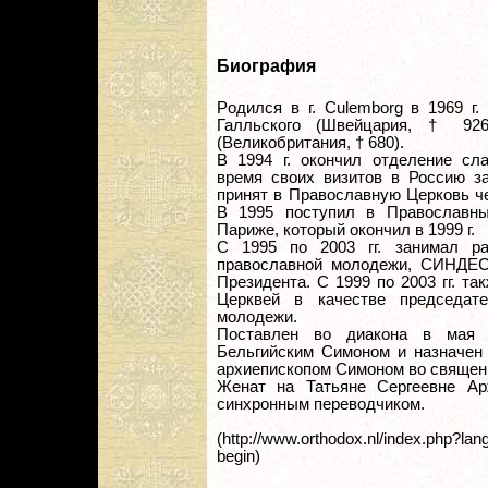
Биография
Pодился в г. Culemborg в 1969 г.
Галльского (Швейцария, † 926
(Великобритания, † 680).
В 1994 г. окончил отделение сла
время своих визитов в Россию з
принят в Православную Церковь ч
В 1995 поступил в Православны
Париже, который окончил в 1999 г.
С 1995 по 2003 гг. занимал р
православной молодежи, СИНДЕСМ
Президента. С 1999 по 2003 гг. т
Церквей в качестве председат
молодежи.
Поставлен во диакона в мая 
Бельгийским Симоном и назначен 
архиепископом Симоном во священни
Женат на Татьяне Сергеевне Ар
синхронным переводчиком.
(http://www.orthodox.nl/index.php?la
begin)