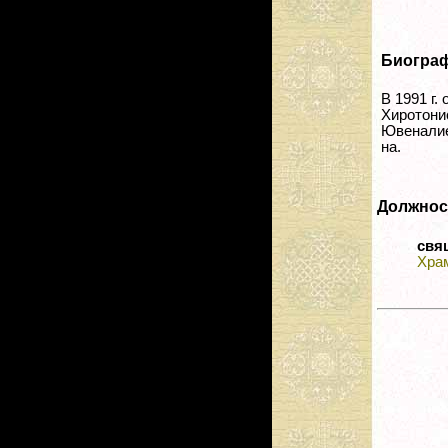
Биогра
В 1991 г.
Хиротон
Ювеналие
на.
Должнос
свя
Храм