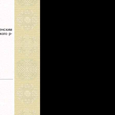
енским
кого р-