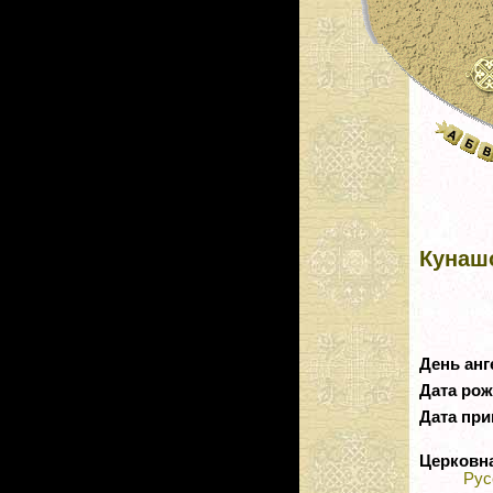
Кунаш
День анг
Дата ро
Дата при
Церковн
Рус