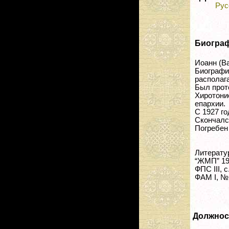
Рус
Биогра
Иоанн (В
Биографи
располаг
Был прот
Хиротон
епархии.
С 1927 го
Скончался
Погребен
Литерату
“ЖМП” 193
ФПС III, с.
ФАМ I, № 
Должнос