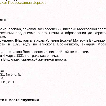
ская Православная Церковь
фия
асильевский), епископ Воскресенский, викарий Московской епар
ческими сведениями о его жизни и образовании до хирото
аем.
оиереем. [Настоятель храм Успения Божией Матери в Вишняках
исан в 1923 году во епископа Бронницкого, викария Моск
да — епископ Воскресенский, викарий той же епархии.
 4 марта 1931 г. от рака кишечника.
 в Вишняках Казанской железной дороги.
ра:
1, № 5, с. 5.
 4.
115, с. 9.
ти и места служения