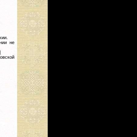
хии.
нии не
]
овской