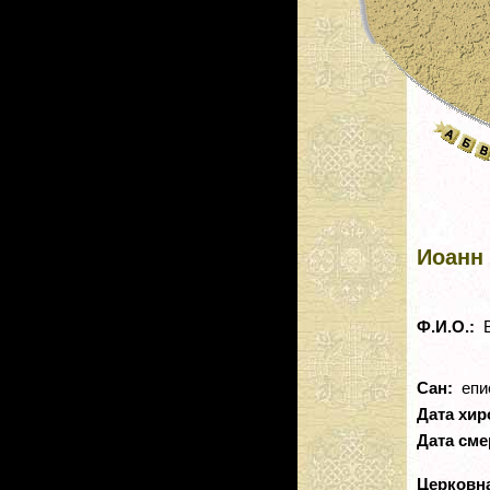
Иоанн 
Ф.И.О.:
В
Сан:
епи
Дата хир
Дата сме
Церковн