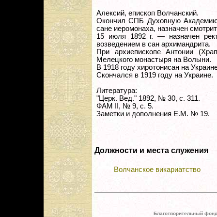
Алексий, епископ Волчанский.
Окончил СПБ Духовную Академию в
сане иеромонаха, назначен смотри
15 июля 1892 г. — назначен рек
возведением в сан архимандрита.
При архиепископе Антонии (Хра
Мелецкого монастыря на Волыни.
В 1918 году хиротонисан на Украин
Скончался в 1919 году на Украине.
Литература:
"Церк. Вед." 1892, № 30, с. 311.
ФАМ II, № 9, с. 5.
Заметки и дополнения Е.М. № 19.
Должности и места служения
Волчанское викариатство
Благотворительный фонд