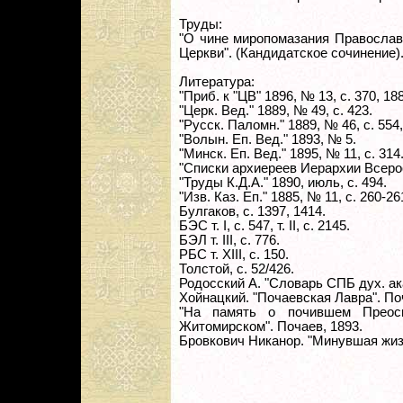
Труды:
"О чине миропомазания Православ
Церкви". (Кандидатское сочинение)
Литература:
"Приб. к "ЦВ" 1896, № 13, с. 370, 188
"Церк. Вед." 1889, № 49, с. 423.
"Русск. Паломн." 1889, № 46, с. 554,
"Волын. Еп. Вед." 1893, № 5.
"Минск. Еп. Вед." 1895, № 11, с. 314
"Списки архиереев Иерархии Всерос.
"Труды К.Д.А." 1890, июль, с. 494.
"Изв. Каз. Еп." 1885, № 11, с. 260-26
Булгаков, с. 1397, 1414.
БЭС т. I, с. 547, т. II, с. 2145.
БЭЛ т. III, с. 776.
РБС т. XIII, с. 150.
Толстой, с. 52/426.
Родосский А. "Словарь СПБ дух. ака
Хойнацкий. "Почаевская Лавра". Поч
"На память о почившем Преос
Житомирском". Почаев, 1893.
Бровкович Никанор. "Минувшая жизн