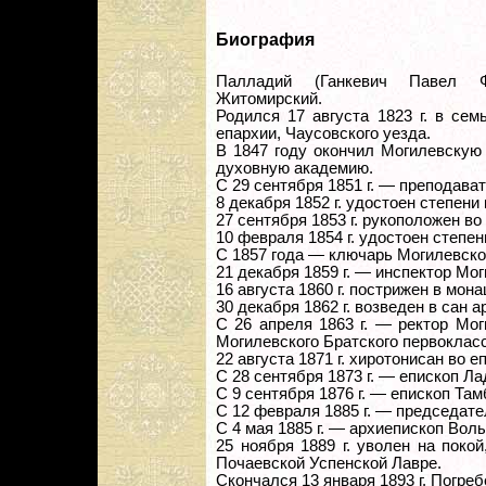
Биография
Палладий (Ганкевич Павел Ф
Житомирский.
Родился 17 августа 1823 г. в сем
епархии, Чаусовского уезда.
В 1847 году окончил Могилевскую
духовную академию.
С 29 сентября 1851 г. — преподава
8 декабря 1852 г. удостоен степени
27 сентября 1853 г. рукоположен во
10 февраля 1854 г. удостоен степен
С 1857 года — ключарь Могилевско
21 декабря 1859 г. — инспектор Мо
16 августа 1860 г. пострижен в мон
30 декабря 1862 г. возведен в сан 
С 26 апреля 1863 г. — ректор Мо
Могилевского Братского первоклас
22 августа 1871 г. хиротонисан во 
С 28 сентября 1873 г. — епископ Л
С 9 сентября 1876 г. — епископ Та
С 12 февраля 1885 г. — председат
С 4 мая 1885 г. — архиепископ Вол
25 ноября 1889 г. уволен на поко
Почаевской Успенской Лавре.
Скончался 13 января 1893 г. Погре