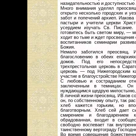
назидательностью и доступностью
Много внимания уделял преосвя
открыто несколько городских и у
забот и попечений архиеп. Иакова
пастыри и учители церкви Хрис
усердием изучать Св. Писание
готовитесь быть светом миру, — м
ходит во тьме и ждет просвещения 
воспитанников семинарии развив
Божия.
Немало заботился преосвящ. 
благословению в обеих епархия
домов. Под его непосредст
трехпрестольная церковь в Сарат
церковь — под Нижегородским к
участие в благоустройстве Нижего
С любовью и состраданием отн
заключенным в темницах. Он 
нуждающимся щедрую милостыню, и
В личной жизни преосвящ. Иаков со
он, по собственному опыту, так ра
хлеб кажется горьким, но вп
благотворным. Хлеб сей дает с
смирением и благодарением к
обрадованная, входит в сообщес
свободно воспевает так внутренн
таинственному вертограду Господн
Во время совершения божественно