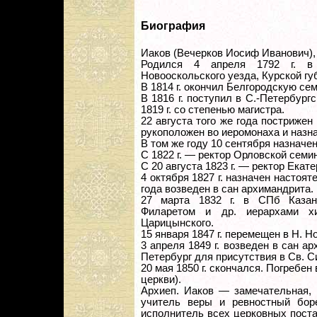
Биография
Иаков (Вечерков Иосиф Иванович),
Родился 4 апреля 1792 г. в 
Новооскольского уезда, Курской гу
В 1814 г. окончил Белгородскую се
В 1816 г. поступил в С.-Петербур
1819 г. со степенью магистра.
22 августа того же года постриже
рукоположен во иеромонаха и назн
В том же году 10 сентября назначе
С 1822 г. — ректор Орловской семи
С 20 августа 1823 г. — ректор Ека
4 октября 1827 г. назначен настоя
года возведен в сан архимандрита.
27 марта 1832 г. в СПб Казан
Филаретом и др. иерархами хи
Царицынского.
15 января 1847 г. перемещен в Н. Н
3 апреля 1849 г. возведен в сан ар
Петербург для присутствия в Св. С
20 мая 1850 г. скончался. Погребе
церкви).
Архиеп. Иаков — замечательная,
учитель веры и ревностный бор
исполнитель всех церковных поста