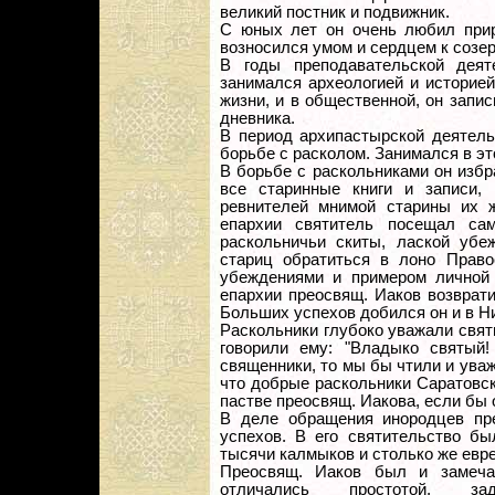
великий постник и подвижник.
С юных лет он очень любил прир
возносился умом и сердцем к созе
В годы преподавательской деят
занимался археологией и историей
жизни, и в общественной, он запи
дневника.
В период архипастырской деятель
борьбе с расколом. Занимался в э
В борьбе с раскольниками он избр
все старинные книги и записи,
ревнителей мнимой старины их 
епархии святитель посещал са
раскольничьи скиты, лаской убе
стариц обратиться в лоно Право
убеждениями и примером личной 
епархии преосвящ. Иаков возврат
Больших успехов добился он и в Н
Раскольники глубоко уважали святи
говорили ему: "Владыко святый
священники, то мы бы чтили и уваж
что добрые раскольники Саратовс
пастве преосвящ. Иакова, если бы 
В деле обращения инородцев пре
успехов. В его святительство бы
тысячи калмыков и столько же евре
Преосвящ. Иаков был и замеча
отличались простотой, зад