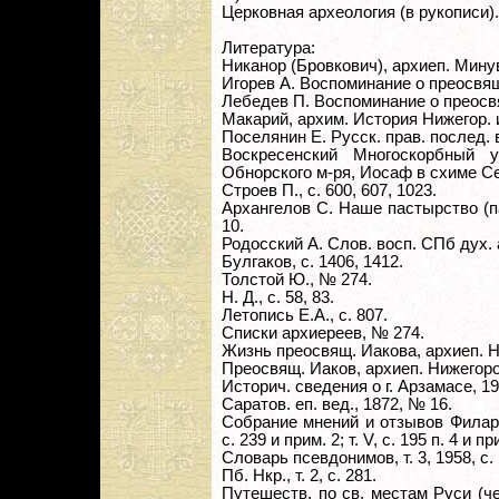
Церковная археология (в рукописи).
Литература:
Никанор (Бровкович), архиеп. Минувш
Игорев А. Воспоминание о преосвящ
Лебедев П. Воспоминание о преосв
Макарий, архим. История Нижегор. и
Поселянин Е. Русск. прав. послед. ве
Воскресенский Многоскорбный 
Обнорского м-ря, Иосаф в схиме Сер
Строев П., с. 600, 607, 1023.
Архангелов С. Наше пастырство (па
10.
Родосский А. Слов. восп. СПб дух. а
Булгаков, с. 1406, 1412.
Толстой Ю., № 274.
Н. Д., с. 58, 83.
Летопись Е.А., с. 807.
Списки архиереев, № 274.
Жизнь преосвящ. Иакова, архиеп. Н
Преосвящ. Иаков, архиеп. Нижегоро
Историч. сведения о г. Арзамасе, 191
Саратов. еп. вед., 1872, № 16.
Собрание мнений и отзывов Филарет
с. 239 и прим. 2; т. V, с. 195 п. 4 и пр
Словарь псевдонимов, т. 3, 1958, с. 
Пб. Нкр., т. 2, с. 281.
Путешеств. по св. местам Руси (черт