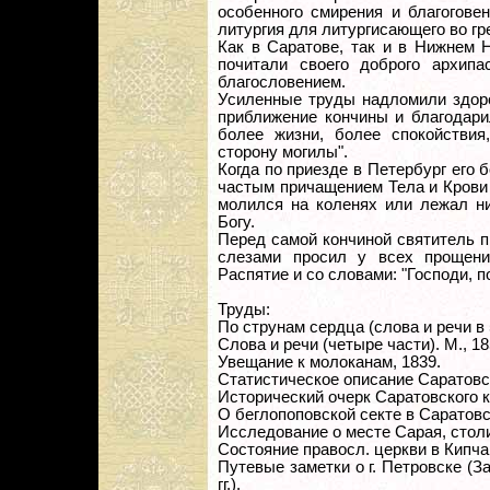
особенного смирения и благоговен
литургия для литургисающего во гре
Как в Саратове, так и в Нижнем 
почитали своего доброго архип
благословением.
Усиленные труды надломили здоро
приближение кончины и благодарил
более жизни, более спокойствия
сторону могилы".
Когда по приезде в Петербург его 
частым причащением Тела и Крови 
молился на коленях или лежал ни
Богу.
Перед самой кончиной святитель п
слезами просил у всех прощен
Распятие и со словами: "Господи, п
Труды:
По струнам сердца (слова и речи в 5
Слова и речи (четыре части). М., 18
Увещание к молоканам, 1839.
Статистическое описание Саратовск
Исторический очерк Саратовского к
О беглопоповской секте в Саратовс
Исследование о месте Сарая, стол
Состояние правосл. церкви в Кипча
Путевые заметки о г. Петровске (З
гг.).