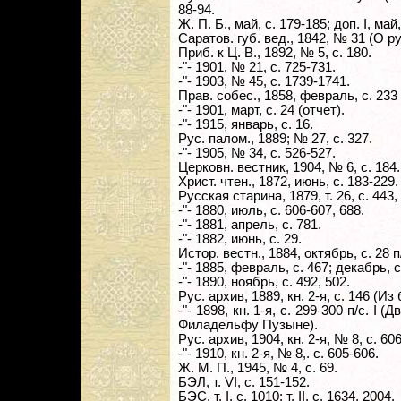
88-94.
Ж. П. Б., май, с. 179-185; доп. I, май
Саратов. губ. вед., 1842, № 31 (О р
Приб. к Ц. В., 1892, № 5, с. 180.
-"- 1901, № 21, с. 725-731.
-"- 1903, № 45, с. 1739-1741.
Прав. собес., 1858, февраль, с. 233 
-"- 1901, март, с. 24 (отчет).
-"- 1915, январь, с. 16.
Рус. палом., 1889; № 27, с. 327.
-"- 1905, № 34, с. 526-527.
Церковн. вестник, 1904, № 6, с. 184.
Христ. чтен., 1872, июнь, с. 183-229.
Русская старина, 1879, т. 26, с. 443,
-"- 1880, июль, с. 606-607, 688.
-"- 1881, апрель, с. 781.
-"- 1882, июнь, с. 29.
Истор. вестн., 1884, октябрь, с. 28 п/с
-"- 1885, февраль, с. 467; декабрь, с
-"- 1890, ноябрь, с. 492, 502.
Рус. архив, 1889, кн. 2-я, с. 146 (И
-"- 1898, кн. 1-я, с. 299-300 п/с. 
Филадельфу Пузыне).
Рус. архив, 1904, кн. 2-я, № 8, с. 606
-"- 1910, кн. 2-я, № 8,. с. 605-606.
Ж. М. П., 1945, № 4, с. 69.
БЭЛ, т. VI, с. 151-152.
БЭС, т. I, с. 1010; т. II, с. 1634, 2004.