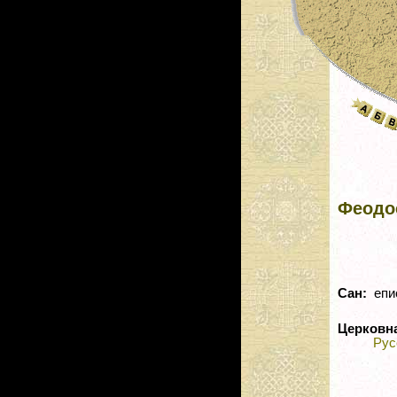
Феодос
Сан:
епи
Церковн
Рус