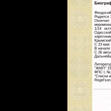
Биогра
Феодосий 
Родился 1
Окончил
иеромона
1/14 окт
Одесской
хиротони
Крымский
С 23 мая 
В начале 
С 26 авгу
Дальнейш
Литерату
"ЖМП" 193
ФПС I, № 27
"Списки а
Regel'son 