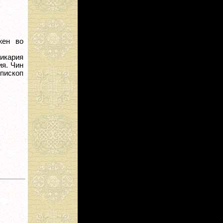
жен во
икария
ия. Чин
епископ