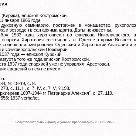
фия
(Кирика), епископ Костромской.
1 января 1866 года.
 духовную семинарию, пострижен в монашество, рукополо
ха и возведен в сан архимандрита. Даты неизвестны.
ября 1933 года хиротонисан во епископа Николаевского, в
 епархии. Хиротония состоялась в г. Одессе в храме Вознесен
и совершали: митрополит Одесский и Херсонский Анатолий и 
 и Симферопольский Порфирий.
1937 года — епископ Курский.
августа того же года епископ Костромской.
ста 1937 года епархией уже не управлял. Арестован.
их сведений о нем не имеем.
ра:
4, № 18-19, с. 8.
8, с. 11, II, с. 7, IV, с. 7, V, ? 193.
рхиереев 1897-1944 гг. Патриарха Алексия", с. 27, 119.
556: 1937 verhaftet.
Благотворительный фонд «Русское Православие» © 1996–
2026