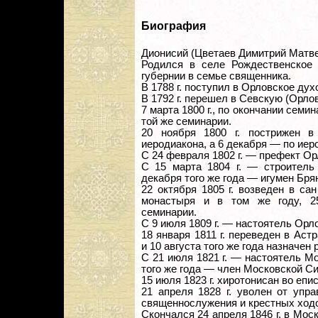
Биография
Дионисий (Цветаев Димитрий Матве
Родился в селе Рождественское 
губернии в семье священника.
В 1788 г. поступил в Орловское ду
В 1792 г. перешел в Севскую (Орл
7 марта 1800 г., по окончании семи
той же семинарии.
20 ноября 1800 г. пострижен в
иеродиакона, а 6 декабря — по иер
С 24 февраля 1802 г. — префект О
С 15 марта 1804 г. — строитель
декабря того же года — игумен Бря
22 октября 1805 г. возведен в са
монастыря и в том же году, 25
семинарии.
С 9 июля 1809 г. — настоятель Орл
18 января 1811 г. переведен в Ас
и 10 августа того же года назначен
С 21 июля 1821 г. — настоятель Мо
того же года — член Московской С
15 июля 1823 г. хиротонисан во епи
21 апреля 1828 г. уволен от упр
священнослужения и крестных ход
Скончался 24 апреля 1846 г. в Мо