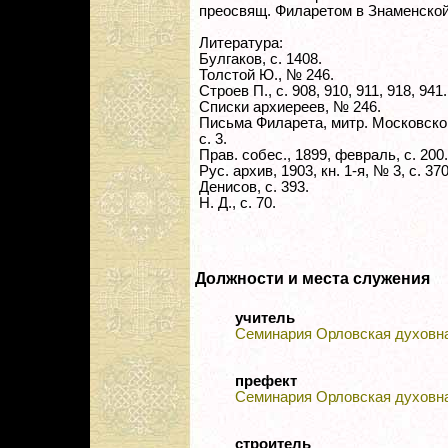
преосвящ. Филаретом в Знаменской
Литература:
Булгаков, с. 1408.
Толстой Ю., № 246.
Строев П., с. 908, 910, 911, 918, 941.
Списки архиереев, № 246.
Письма Филарета, митр. Московского 
с. 3.
Прав. собес., 1899, февраль, с. 200.
Рус. архив, 1903, кн. 1-я, № 3, с. 370
Денисов, с. 393.
Н. Д., с. 70.
Должности и места служения
учитель
Семинария Орловская духовн
префект
Семинария Орловская духовн
строитель