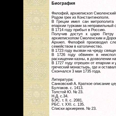
Биография
Филофей, архиепископ Смоленский 
Родом грек из Константинополя.
В Греции имел сан митрополита О
епархии турками за неправильный с
В 1714 году прибыл в Россию.
Получив доступ к царю Петру 
архиепископом Смоленским и Доро
Архиеп. Филофей производил сл
семейством в католичество.
В 1723 году вызван на чреду свяще
В 1726 году обвинен в неиспол
расхищении казны, в дозволении на 
В 1727 году отрешен от епархии и
греческий монастырь, где и оставал
Скончался 3 мая 1735 года.
Литература:
Санковский А. Краткое описание це
Булгаков. с. 1413.
Толстой Ю. № 23.
Н.Д. с.34.
БЭС. т. II. с. 2081.
РБС. т. XXI. с. 135.
Списки архиереев. № 23.