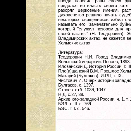
иногда наносил раны своею ру
предался во власть своего зятя 
разорял церковные имения, раст
духовенство решило начать судеб
некоторых священников избил св
называть его "замечательно буйн
который "служил позором для пр
своей паствы" (Н. Теодорович). Э
Владимирских актах, не кажется 
Холмских актах.
Литература:
Теодорович Н.И. Город Владимир
Волынской иерархии. Почаев, 1893.
Иловайский Д. История России. т. III
Пло(а)щанский В.М. Прошлое Холмско
Макарий (Булгаков). И.Р.Ц. т. IX.
Чистович И. Очерк истории западно-
Булгаков. с. 1397.
Строев. стб. 1039, 1047.
Н.Д. с.27, 38.
Архив юго-западной России. ч. 1. т
БЭЛ. т. III. с. 769.
БЭС. т. I. с. 546.