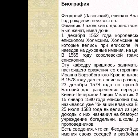
Биография
Феодосий (Лазовский), епископ Вл
Год рождения неизвестен.
Фамилию Лазовский с дворянством
Был женат, имел дочь.
1 декабря 1552 года королевск
епископом Холмским. Холмские ак
которые велись при епископе Ф
наездов на духовные имения, на церк
В 1565 году королевской грам
епископию.
Эту кафедру пришлось занимать
настоящего сражения со сторонни
Иоанна Борзобогатого-Красненьког
В 1578 году дал согласие на развод
23 декабря 1579 года по прось
Баторий дал разрешение переда
Киево-Печерской Лавры Мелетию Х
15 января 1580 года епископия бы
назывался уже "бывший владыка В
25 июля 1588 года выделил из це
доходы с них назначил на благоус
учреждение богадельни, школы 
проповедников.
Есть сведения, что еп. Феодосий 
имения своих соседей и разбойни