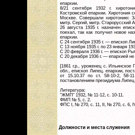
епархии.
8/21 сентября 1932 г. хиротон
Костромской епархии. Хиротония 
Москве. Совершали хиротонию: З
митр. Сергий, митр. Старорусский 
26 августа 1935 г. назначен епи
поехал, так как получил новое н
епархии.
С 24 сентября 1935 г. — епископ Л
С 13 ноября 1935 г. по 23 января 1
С 20 февраля 1936 г. — епископ Ры
С 20 декабря 1936 г. — епархией не
[1861 г.р., уроженец с. Ильинско
обл., епископ Липец. епархии, по
от 15.10.37 по ст. 58-10-2, 58-
постановлением президиума Липец. о
Литература:
"ЖМП" 1932, № 11-12, с. 10-11.
ФМП № 5, с. 2.
ФПС I, № 270, с. 11, II, № 270, с. 6, I
Должности и места служения