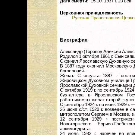
Дата смерти
: 15.10. 1937 г. 20 век
Церковная принадлежность
Русская Православная Церко
Биография
Александр (Торопов Алексей Алекс
Родился 1 октября 1861 г. Сын свя
Окончил Ярославскую Духовную се
В 1887 году окончил Московскую 
богословия.
Женат. С августа 1887 г. состо
Жировицком Духовном училище Гро
Ярославской Духовной семинарии до
С октября 1919 г. по сентябрь 1924
бухгалтера в Ярославском Гос
работником в школах второй ступен
С сентября 1924 г. по июнь 1929 г. 
26 июня с/ст. 1929 г. возведен в с
митрополитом Сергием в Москве, в 
12 сентября 1929 г. постриже
Новоторжского Борисо-Глебс
архимандрита.
24 июля 1932 г. наречен во епи