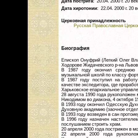
Дата пострига
: 20.04. 2000 г. 20 век
Дата хиротонии
: 22.04. 2000 г. 20 
Церковная принадлежность
Русская Православная Церко
Биография
Епископ Онуфрий (Легкий Олег Вла
Ходорове Жидачевского р-на Львов
В 1987 году окончил среднюю 
музыкальной школй по классу форт
В 1987 году поступил на работу
качестве экспедитора, где проработ
Харьковское епархиальное управле
28 августа 1990 года рукоположен
Никодимом во диакона, 4 октября 1
В 1993 году окончил Одесскую Дух
Духовную академию (заочное отдел
В 1993 году возведен в сан протоие
В 1996 году назначен настоятеле
послушанием строить храм.
20 апреля 2000 года пострижен в 
22 апреля 2000 года рукополо