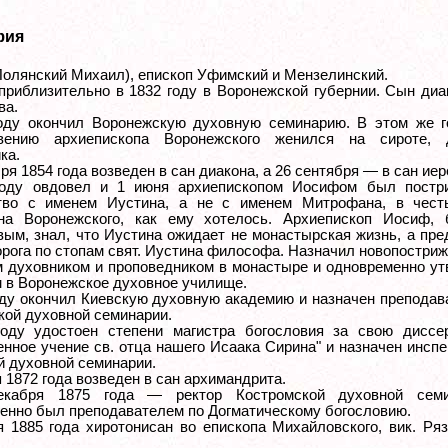
фия
Полянский Михаил), епископ Уфимский и Мензелинский.
приблизительно в 1832 году в Воронежской губернии. Сын диа
ва.
оду окончил Воронежскую духовную семинарию. В этом же г
овению архиепископа Воронежского женился на сироте, 
ка.
ря 1854 года возведен в сан диакона, а 26 сентября — в сан иер
году овдовел и 1 июня архиепископом Иосифом был постр
тво с именем Иустина, а не с именем Митрофана, в честь
на Воронежского, как ему хотелось. Архиепископ Иосиф, 
вым, знал, что Иустина ожидает не монастырская жизнь, а пр
орога по стопам свят. Иустина философа. Назначил новопостри
 духовником и проповедником в монастыре и одновременно ут
м в Воронежское духовное училище.
оду окончил Киевскую духовную академию и назначен препода
кой духовной семинарии.
оду удостоен степени магистра богословия за свою диссе
енное учение св. отца нашего Исаака Сирина" и назначен инсп
й духовной семинарии.
 1872 года возведен в сан архимандрита.
кабря 1875 года — ректор Костромской духовной семи
енно был преподавателем по Догматическому богословию.
я 1885 года хиротонисан во епископа Михайловского, вик. Ря