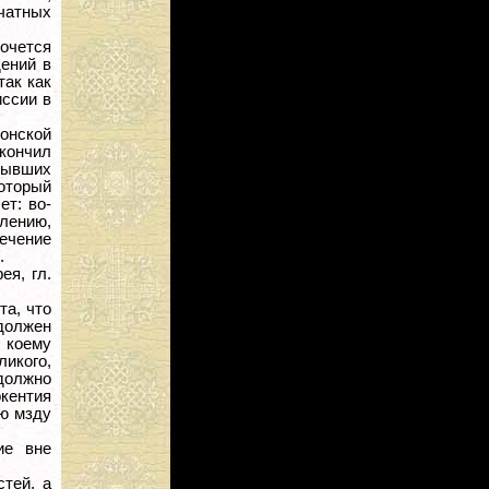
ечатных
хочется
дений в
так как
иссии в
онской
окончил
 бывших
который
ет: во-
лению,
течение
.
ея, гл.
та, что
должен
 коему
ликого,
 должно
окентия
ую мзду
ие вне
тей, а