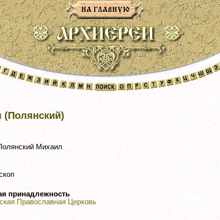
 (Полянский)
олянский Михаил
скоп
ая принадлежность
ская Православная Церковь