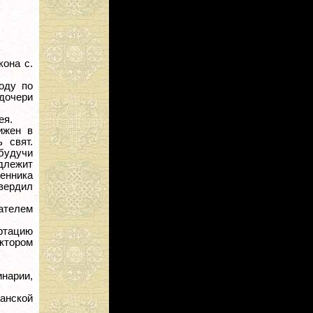
кона с.
оду по
дочери
ея.
ижен в
 свят.
будучи
едлежит
женника
вердил
вателем
ртацию
ектором
нарии,
занской