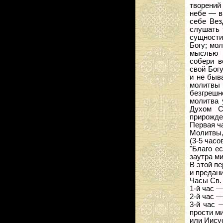
творений
небе — в
себе Вез
слушать 
сущности
Богу; мол
мыслью и
собери в
свой Бог
и не быв
молитвы 
безгрешн
молитва 
Духом С
прирожде
Первая ч
Молитвы,
(3-5 часо
"Благо е
заутра ми
В этой п
и предан
Часы Св.
1-й час —
2-й час —
3-й час 
прости ми
или Иису