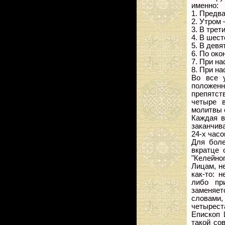
именно:
1. Предва
2. Утром 
3. В трет
4. В шест
5. В девя
6. По око
7. При на
8. При на
Во все 
положенн
препятст
четыре 
молитвы 
Каждая в
заканчива
24-х часо
Для боле
вкратце 
"Келейног
Лицам, н
как-то: 
либо пр
заменяет
словами
четыреста
Епископ 
такой со