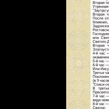
Вторая ча
Утренние 
"Заутро 
Вторая ч
После эт
ближних, 
Задонско
Ростовск
Господню
или Свят
Святого Д
Вторая 
Златоуст
4-й час 
окаменен
5-й час —
6-й час —
Или Иису
Третья ча
Поклонен
(в 9 часо
"Спаси се
В треть
Пресвято
7-й час —
видя нем
8-й час 
Святое.