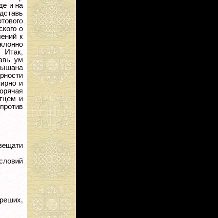
де и на
едставь
отового
ского о
ений к
уклонно
 Итак,
авь ум
слышана
орности
мирно и
орячая
тцем и
против
звещати
ословий
реших,