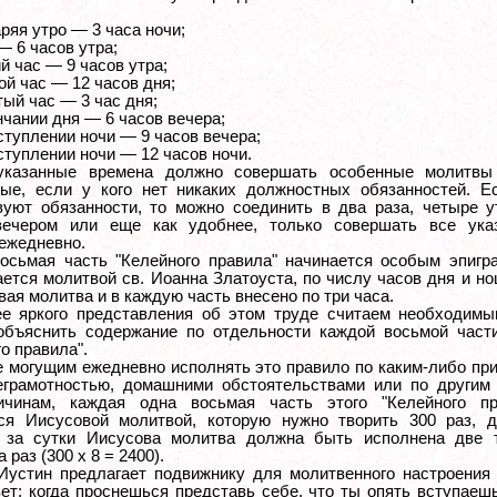
ряя утро — 3 часа ночи;
— 6 часов утра;
ий час — 9 часов утра;
ой час — 12 часов дня;
тый час — 3 час дня;
нчании дня — 6 часов вечера;
ступлении ночи — 9 часов вечера;
ступлении ночи — 12 часов ночи.
указанные времена должно совершать особенные молитвы
ые, если у кого нет никаких должностных обязанностей. Е
вуют обязанности, то можно соединить в два раза, четыре у
вечером или еще как удобнее, только совершать все ука
ежедневно.
осьмая часть "Келейного правила" начинается особым эпигр
ется молитвой св. Иоанна Златоуста, по числу часов дня и нощ
вая молитва и в каждую часть внесено по три часа.
е яркого представления об этом труде считаем необходимы
объяснить содержание по отдельности каждой восьмой части
о правила".
е могущим ежедневно исполнять это правило по каким-либо пр
неграмотностью, домашними обстоятельствами или по другим 
ичинам, каждая одна восьмая часть этого "Келейного пр
ся Иисусовой молитвой, которую нужно творить 300 раз, д
, за сутки Иисусова молитва должна быть исполнена две 
 раз (300 х 8 = 2400).
Иустин предлагает подвижнику для молитвенного настроения 
вет: когда проснешься представь себе, что ты опять вступаеш