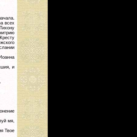
ачала.
за всех
 Тихону
имитрию
 Кресту
жского
слании
Иоанна
ушия, и
.
онение
луй мя,
мя Твое