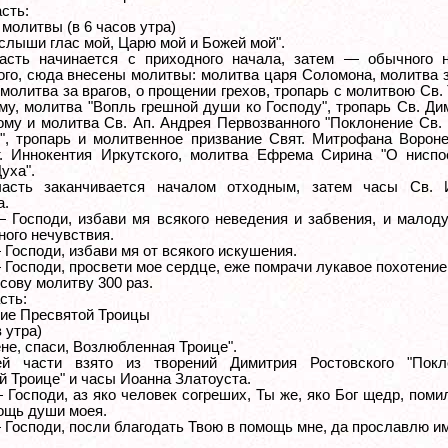
сть:
молитвы (в 6 часов утра)
услыши глас мой, Царю мой и Божей мой".
асть начинается с приходного начала, затем — обычного н
ого, сюда внесены молитвы: молитва царя Соломона, молитва 
молитва за врагов, о прощении грехов, тропарь с молитвою Св.
му, молитва "Вопль грешной души ко Господу", тропарь Св. Д
ому и молитва Св. Ап. Андрея Первозванного "Поклонение Св.
", тропарь и молитвенное призвание Свят. Митрофана Вороне
. Иннокентия Иркутского, молитва Ефрема Сирина "О ниспо
уха".
часть заканчивается началом отходным, затем часы Св. 
а.
— Господи, избави мя всякого неведения и забвения, и малод
ного нечувствия.
 Господи, избави мя от всякого искушения.
 Господи, просвети мое сердце, еже помрачи лукавое похотение
сову молитву 300 раз.
сть:
ие Пресвятой Троицы
в утра)
не, спаси, Возлюбленная Троице".
ей части взято из творений Димитрия Ростовского "Покл
й Троице" и часы Иоанна Златоуста.
 Господи, аз яко человек согреших, Ты же, яко Бог щедр, поми
ощь души моея.
— Господи, посли благодать Твою в помощь мне, да прославлю и