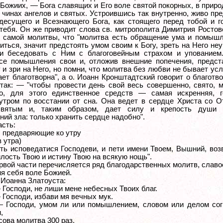
 Божиих, — Бога славящих и Его воле святой покорных, в приро
 чинах ангелов и святых. Устроившись так внутренно, живо пр
десущего и Всезнающего Бога, как стоящего перед тобой и г
тебя. Он же приводит слова св. митрополита Димитрия Ростов
 самой молитвы, что "молитва есть обращение ума и помышл
иться, значит предстоять умом своим к Богу, зреть на Него не
 беседовать с Ним с благоговейным страхом и упованием.
се помышления свои и, отложив внешние попечения, предст
у и зри на Него, но помни, что молитва без любви не бывает у
ает благотворна", а о. Иоанн Кронштадтский говорит о благотв
так: — "чтобы провести день свой весь совершенно, свято, 
о, для этого единственное средств — самая искренняя, г
утром по восстании от сна. Она ведет в сердце Христа со О
вятым и, таким образом, дает силу и крепость души 
ний зла: только хранить сердце надобно".
асть:
 предваряющие ко утру
в утра)
сть исповедатися Господеви, и пети имени Твоем, Вышний, во
лость Твою и истину Твою на всякую нощь".
ервой части перечисляется ряд благодарственных молитв, слав
ия себя воле Божией.
 Иоанна Златоуста:
 Господи, не лиши мене небесных Твоих благ.
 Господи, избави мя вечных мук.
— Господи, умом ли или помышлением, словом или делом сог
,
сова молитва 300 раз.