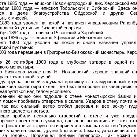
ста 1885 года — епископ Новомиргородский, вик. Херсонской еп
абря 1889 года — епископ Тобольский и Сибирский. Здесь он
лся в деле благоустройства Обдорской и других Се
ьных миссий.
1893 года уволен на покой и назначен управляющим Раненбу
ловской пустынью Рязанской епархии.
бря 1894 года — епископ Рязанский и Зарайский.
ября 1896 года — епископ Уфимский и Мензелинский.
ля 1900 года уволен на покой и снова назначен управ
гской пустынью.
903 года перемещен в Григорьево-Бизюковский монастырь, Хер
ся 26 сентября 1903 года в глубоком затворе в одной из
кого монастыря.
р Бизюкова монастыря Н. Ногачевский, хорошо знавший еп
рассказал такой случай.
оду группа юношей задумала проникнуть в замурованный в од
зюкова монастыря склеп, где был похоронен по завещанию е
 надругаться над телом усопшего.
осенней ночью они подошли к стене монастырской башни и
 ломом пробивать отверстие в склепе. Ударов в стену почти 
 так как сильный ветер сгибал деревья и все вокруг гуд
нного шелеста листьев.
ноши пробили несколько отверстий в стене и уже предв
орение своего злого умысла, внезапно вырвались из этих от
ло-фиолетовые струи огня и привели в замешательство "трудив
них упали на землю, другие бросились бежать, ухватившись от
 за головы. Произошел полный переполох. Так Божия д