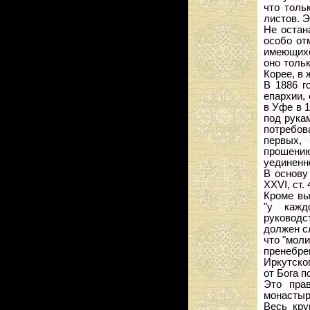
что толь
листов. 
Не остан
особо от
имеющихс
оно толь
Корее, в 
В 1886 г
епархии,
в Уфе в 
под рука
потребов
первых,
прошению
уединенн
В основу
XXVI, ст.
Кроме вы
"у кажд
руководс
должен с
что "моли
пренебре
Иркутско
от Бога п
Это пра
монастыр
Весь кру