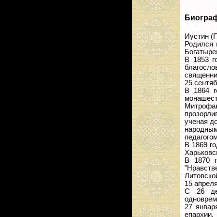
Биогра
Иустин (
Родился 
Богатыре
В 1853 г
благосл
священни
25 сентяб
В 1864 
монашес
Митрофа
прозорли
ученая д
народным
педагого
В 1869 г
Харьковс
В 1870 г
"Нравств
Литовско
15 апреля
С 26 де
одноврем
27 январ
епархии.