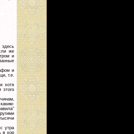
 здесь
сли же
тром и
занные
афом и
и, т.е.
м хотя
 этого
ичинам,
каким-
авила"
ругими
тысячи
с утра
ь в хор