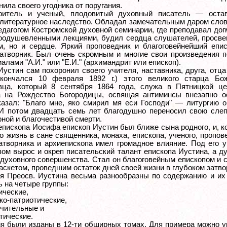
ила своего угодника от поругания.
оритель и ученый, плодовитый духовный писатель — оста
литературное наследство. Обладал замечательным даром слов
едагогом Костромской духовной семинарии, где преподавал дог
оодушевленными лекциями, будил сердца слушателей, просве
м, но и сердце. Яркий проповедник и благоговейнейший епи
затворник. Был очень скромным и многие свои произведения 
алами "А.И." или "Е.И." (архимандрит или епископ).
Иустин сам похоронил своего учителя, наставника, друга, отца
кончался 10 февраля 1892 г.) этого великого старца Б
вца, который 8 сентября 1864 года, служа в Пятницкой цер
 на Рождество Богородицы, освящая антиминсы внезапно о
казал: "Благо мне, яко смирил мя еси Господи" — литургию 
И потом двадцать семь лет благодушно переносил свою слеп
ной и благочестивой смерти.
епископа Иосифа епископ Иустин был ближе сына родного, и, к
о жизнь в сане священника, монаха, епископа, ученого, пропов
затворника и архиепископа имел громадное влияние. Под его
вом вырос и окреп писательский талант епископа Иустина, а д
 духовного совершенства. Стал он благоговейным епископом и 
аскетом, проведшим остаток дней своей жизни в глубоком затво
я Преосв. Иустина весьма разнообразны по содержанию и их
ь на четыре группы:
ические,
ко-патриотические,
учительные и
тические.
ия были изданы в 12-ти обширных томах. Для примера можно у