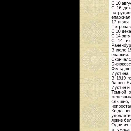
С 10 авгу
С 16 дек
потруди
епархиал
17 июля 
Петропав
С 10 дека
С 14 окт
С 14 ию
Раненбур
В июле 1
епархии.
Скончал
Бизюковс
Фельдше
Иустина, 
В 1919 г
башен Би
Иустин и
Темной 
железным
слышно,
непреста
Когда ю
удовлетв
яркие бе
Одни из 
и ужаса