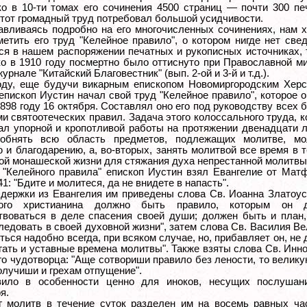
ко в 10-ти томах его сочинения 4500 страниц — почти 300 п
Этот громадный труд потребовал большой усидчивости.
авливаясь подробно на его многочисленных сочинениях, нам 
метить его труд "Келейное правило", о котором нигде нет све
я в нашем распоряжении печатных и рукописных источниках, 
ко в 1910 году посмертно было оттиснуто при Православной м
журнале "Китайский Благовестник" (вып. 2-ой и 3-й и т.д.).
оду, еще будучи викарным епископом Новомиргородским Херс
 епископ Иустин начал свой труд "Келейное правило", которое 
1898 году 16 октября. Составлял оно его под руководству всех
ми святоотеческих правил. Задача этого колоссального труда, 
ал упорной и кропотливой работы на протяжении двенадцати л
 обнять всю область предметов, подлежащих молитве, мо
 и благодарению, а, во-вторых, занять молитвой все время в 
ой монашеской жизни для стяжания духа непрестанной молитвы
 "Келейного правила" епископ Иустин взял Евангелие от Матф
 41: "Бдите и молитеся, да не внидете в напасть".
держки из Евангелия им приведены слова Св. Иоанна Златоус
ого христианина должно быть правило, которым он 
твоваться в деле спасения своей души; должен быть и план,
ледовать в своей духовной жизни", затем слова Св. Василия Ве
ться надобно всегда, при всяком случае, но, прибавляет он, не
гать и уставные времена молитвы". Также взяты слова Св. Инн
го чудотворца: "Аще сотвориши правило без лености, то велик
олучиши и грехам отпущение".
вило в особенности ценно для иноков, несущих послушан
я.
г молитв в течение суток разделен им на восемь равных час