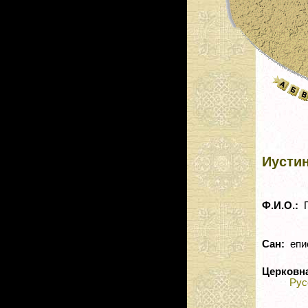
Иустин
Ф.И.О.:
П
Сан:
епи
Церковн
Рус