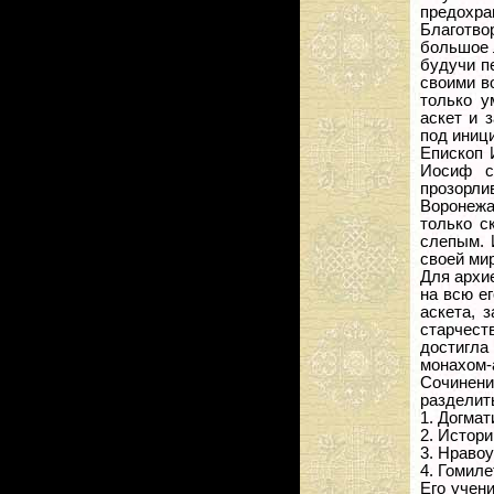
предохран
Благотв
большое 
будучи п
своими в
только у
аскет и 
под иници
Епископ 
Иосиф с
прозорли
Воронежа
только с
слепым. 
своей мир
Для архи
на всю ег
аскета, 
старчест
достигла
монахом-
Сочинени
разделит
1. Догмат
2. Истори
3. Нраво
4. Гомиле
Его учен