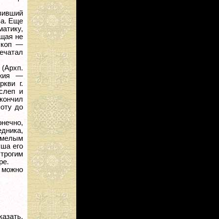
вивший
а. Еще
матику,
щая не
скоп —
печатал
 (Архп.
ожия —
кви г.
слеп и
окончил
оту до
онечно,
едника,
 умелым
уша его
строгим
ре.
 можно
казать,