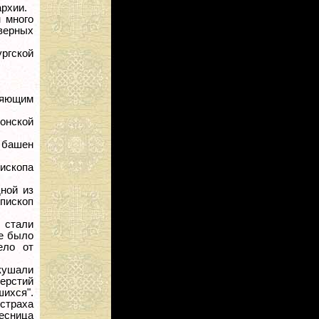
архии.
 много
верных
ргской
ляющим
сонской
 башен
ископа
ной из
пископ
 стали
не было
ело от
кушали
верстий
шихся".
 страха
есница