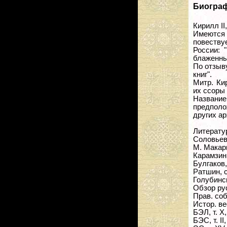
Биогра
Кирилл II
Имеются 
повеству
России: 
блаженный
По отзыв
книг".
Митр. Ки
их ссоры
Названи
предполо
других а
Литерату
Соловьев 
М. Макарий 
Карамзин, 
Булгаков,
Ратшин, с
Голубински
Обзор рус.
Прав. соб
Истор. ве
БЭЛ, т. X,
БЭС, т. II