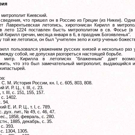
фия
, митрополит Киевский.
сведения, что пришел он в Россию из Греции (из Никеи). Одна
ет Лаврентьевская летопись, хиротонисан Кирилл в митропо
"в лето 1224 поставлен бысть митрополитом в св. Фосье (в 
 Кирилл гречин, месяца января в 6, в праздник Богоявленья".
у той же летописи, он был "учителен зело и хитр ученью божес
рилл пользовался уважением русских князей и несколько раз
 между собой, не допуская разгореться настоящей борьбе.
е митр. Кирилла в летописях "блаженным" дает возмо
жить, что это был замечательный митрополит, выдающийся и
рхипастырей.
ра:
С. М. История России, кн. I, с. 605, 803, 808.
И. Р. Ц., т. III, с. 23.
т. III, с. 151, 155, 157.
 с. 1402.
. 94.
й Е. И. Р. Ц., т. I, с. 789.
 дух. лит., № 49, с. 46, 47.
ес., 1858, февраль, с. 280.
стн., 1885, декабрь, с. 35.
 с. 393.
, с. 1304, 1305.