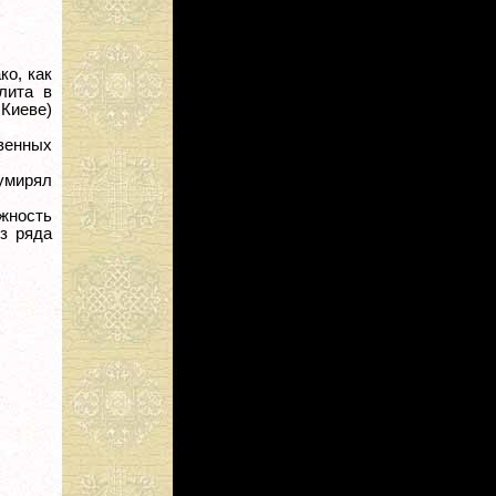
ко, как
лита в
Киеве)
твенных
 умирял
жность
з ряда