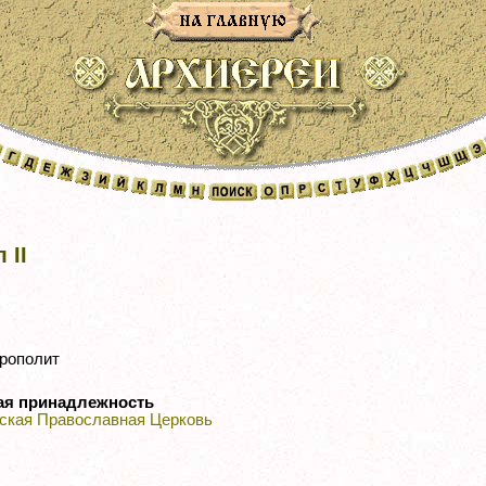
 II
рополит
ая принадлежность
ская Православная Церковь