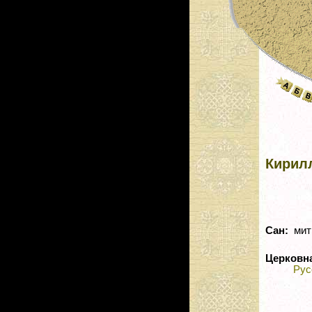
Кирилл
Сан:
мит
Церковн
Рус