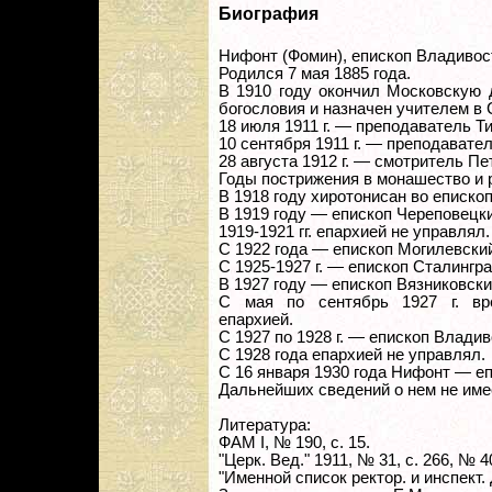
Биография
Нифонт (Фомин), епископ Владивос
Родился 7 мая 1885 года.
В 1910 году окончил Московскую 
богословия и назначен учителем в
18 июля 1911 г. — преподаватель 
10 сентября 1911 г. — преподавате
28 августа 1912 г. — смотритель П
Годы пострижения в монашество и 
В 1918 году хиротонисан во еписко
В 1919 году — епископ Череповецки
1919-1921 гг. епархией не управлял.
С 1922 года — епископ Могилевски
С 1925-1927 г. — епископ Сталингр
В 1927 году — епископ Вязниковски
С мая по сентябрь 1927 г. вр
епархией.
С 1927 по 1928 г. — епископ Влади
С 1928 года епархией не управлял.
С 16 января 1930 года Нифонт — е
Дальнейших сведений о нем не име
Литература:
ФАМ I, № 190, с. 15.
"Церк. Вед." 1911, № 31, с. 266, № 40
"Именной список ректор. и инспект. Д