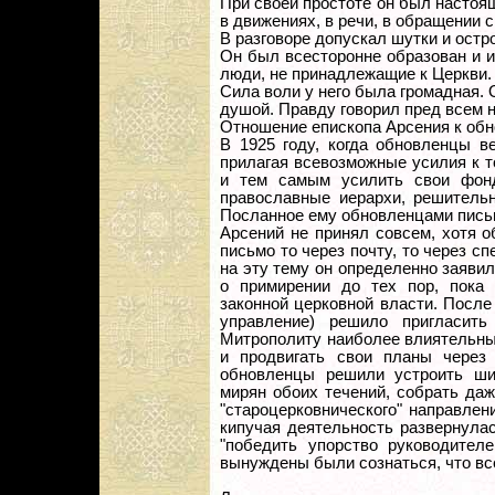
При своей простоте он был настоя
в движениях, в речи, в обращении 
В разговоре допускал шутки и остро
Он был всесторонне образован и и
люди, не принадлежащие к Церкви.
Сила воли у него была громадная.
душой. Правду говорил пред всем 
Отношение епископа Арсения к обн
В 1925 году, когда обновленцы в
прилагая всевозможные усилия к т
и тем самым усилить свои фонд
православные иерархи, решительн
Посланное ему обновленцами письм
Арсений не принял совсем, хотя 
письмо то через почту, то через с
на эту тему он определенно заявил
о примирении до тех пор, пока 
законной церковной власти. После
управление) решило пригласит
Митрополиту наиболее влиятельны
и продвигать свои планы через
обновленцы решили устроить ши
мирян обоих течений, собрать да
"староцерковнического" направлен
кипучая деятельность развернулас
"победить упорство руководител
вынуждены были сознаться, что вс