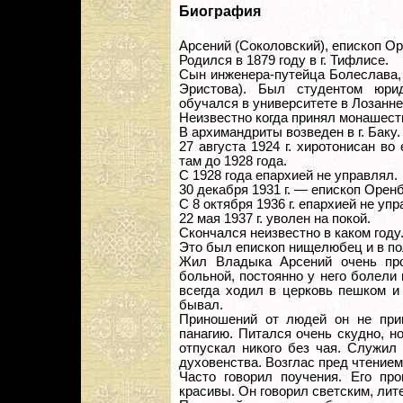
Биография
Арсений (Соколовский), епископ Ор
Родился в 1879 году в г. Тифлисе.
Сын инженера-путейца Болеслава, 
Эристова). Был студентом юрид
обучался в университете в Лозанне
Неизвестно когда принял монашест
В архимандриты возведен в г. Баку.
27 августа 1924 г. хиротонисан во
там до 1928 года.
С 1928 года епархией не управлял.
30 декабря 1931 г. — епископ Оренб
С 8 октября 1936 г. епархией не упр
22 мая 1937 г. уволен на покой.
Скончался неизвестно в каком году
Это был епископ нищелюбец и в п
Жил Владыка Арсений очень про
больной, постоянно у него болели 
всегда ходил в церковь пешком и
бывал.
Приношений от людей он не при
панагию. Питался очень скудно, н
отпускал никого без чая. Служил
духовенства. Возглас пред чтением
Часто говорил поучения. Его пр
красивы. Он говорил светским, ли