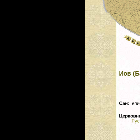
Иов (Б
Сан:
епи
Церковн
Рус