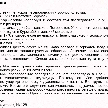
фия
илевич), епископ Переяславский и Борисопольский.
 1723 г. в местечке Боромли.
Харьковский коллегиум и состоял там последовательно учи
м и ректором.
. — архимандрит Харьковского Покровского Училищного монастыр
 переведен в Курский Знаменский монастырь.
я 1770 г. хиротонисан во епископа Переяславского и Борисопол
Киевской митрополии.
 2 мая 1776 г.
хипастырского служения еп. Иова совпало с периодом влады
во многих западно-русских областях. Латиняне всеми спо
 православных, насильно отнимали у них церкви, изгоняли с п
вных священников. Силою заставляли крестьян идти в уни
. Иов много труда и забот приложил для сохранения своей па
льного расхищения латинством.
амих православных вследствие общего беспорядка в Польш
ли многочисленные неурядицы. Поэтому еп. Иов добив
его упорядочения среди духовенства и паствы. Его труды н
ыми. Время его служения ознаменовалось подъемом правос
 сознания среди малороссийского крестьянства, бывшего под 
и возвращением к Православию многих насильно совращенных в
ра:
рхиереев, № 128.