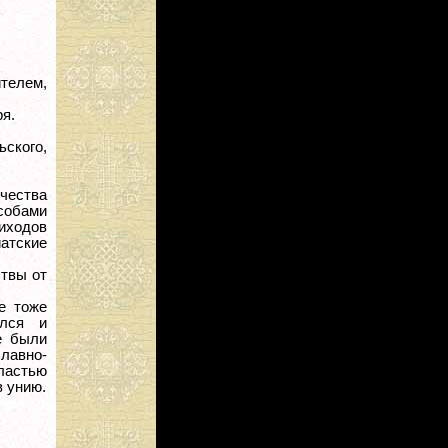
телем,
я.
ьского,
чества
собами
риходов
атские
ствы от
е тоже
ался и
е были
лавно-
властью
 унию.