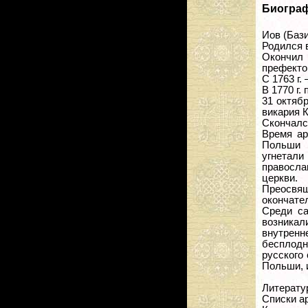
Биогра
Иов (Баз
Родился в
Окончил 
префекто
С 1763 г
В 1770 г.
31 октябр
викария 
Скончался
Время ар
Польши 
угнетали
правосла
церкви.
Преосвящ
окончате
Среди с
возника
внутренн
бесплодн
русского
Польши, 
Литерату
Списки а