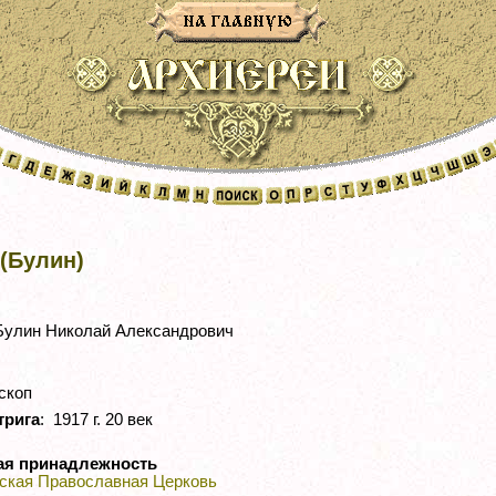
(Булин)
улин Николай Александрович
скоп
трига
: 1917 г. 20 век
ая принадлежность
ская Православная Церковь