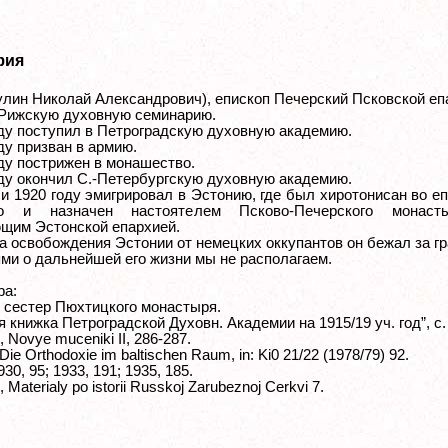
фия
улин Николай Александрович), епископ Печерский Псковской еп
Рижскую духовную семинарию.
оду поступил в Петроградскую духовную академию.
ду призван в армию.
оду пострижен в монашество.
оду окончил С.-Петербургскую духовную академию.
ли 1920 году эмигрировал в Эстонию, где был хиротонисан во е
го и назначен настоятелем Псково-Печерского монас
щим Эстонской епархией.
а освобождения Эстонии от немецких оккупантов он бежал за гр
ми о дальнейшей его жизни мы не располагаем.
ра:
 сестер Пюхтицкого монастыря.
 книжка Петроградской Духовн. Академии на 1915/19 уч. год”, с.
j, Novye muceniki II, 286-287.
Die Orthodoxie im baltischen Raum, in: Ki0 21/22 (1978/79) 92.
930, 95; 1933, 191; 1935, 185.
j, Materialy po istorii Russkoj Zarubeznoj Cerkvi 7.