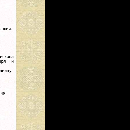
архии.
пископа
тыря и
аницу.
 48.