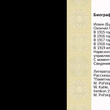
Биогра
Иоанн (Б
Окончил 
В 1915 г
В 1916 го
В 1917 г
В 1918 г
В 1919 и
Нарвско
управляю
С момент
Сведения
Литерату
Рассказы
“Памятная
M. Pol’ski
W. Kahle, 
Irenikon 1
M. Pol’ski