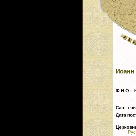
Иоанн 
Ф.И.О.:
Б
Сан:
епи
Дата пос
Церковн
Рус