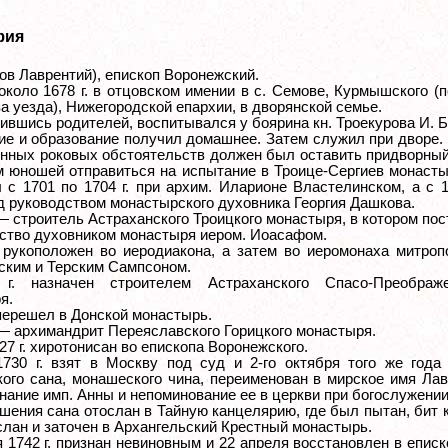
фия
ов Лаврентий), епископ Воронежский.
около 1678 г. в отцовском имении в с. Семове, Курмышского (
а уезда), Нижегородской епархии, в дворянской семье.
ившись родителей, воспитывался у боярина кн. Троекурова И. Б
ие и образование получил домашнее. Затем служил при дворе.
нных роковых обстоятельств должен был оставить придворный
м юношей отправиться на испытание в Троице-Сергиев монасты
 с 1701 по 1704 г. при архим. Иларионе Властелинском, а с 
од руководством монастырского духовника Георгия Дашкова.
 — строитель Астраханского Троицкого монастыря, в котором по
ство духовником монастыря иером. Иоасафом.
. рукоположен во иеродиакона, а затем во иеромонаха митро
ским и Терским Сампсоном.
г. назначен строителем Астраханского Спасо-Преображе
я.
 перешел в Донской монастырь.
. — архимандрит Переяславского Горицкого монастыря.
27 г. хиротонисан во епископа Воронежского.
730 г. взят в Москву под суд и 2-го октября того же года
кого сана, монашеского чина, переименован в мирское имя Ла
нание имп. Анны и непоминование ее в церкви при богослужении
шения сана отослан в Тайную канцелярию, где был пытан, бит 
слан и заточен в Архангельский Крестный монастырь.
я 1742 г. признан невиновным и 22 апреля восстановлен в епис