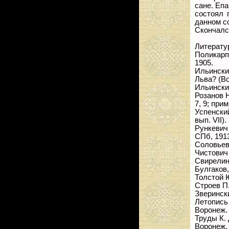
сане. Еп
состоял 
данном с
Скончался
Литерату
Поликарп
1905.
Ильински
Льва? (Во
Ильинский
Розанов Н.
7, 9; прим.
Успенски
вып. VII).
Рункевич
СПб, 191
Соловьев С
Чистович
Свирелин
Булгаков,
Толстой 
Строев П.,
Зверински
Летопись Е
Воронеж. 
Труды К. Д
Воронеж. 