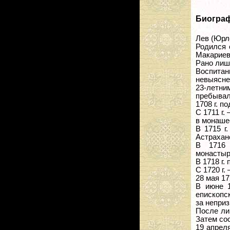
Биогра
Лев (Юрл
Родился 
Макариев
Рано лиш
Воспитан
невыясне
23-летни
пребывал
1708 г. п
С 1711 г.
в монаше
В 1715 г
Астрахан
В 1716 
монастыр
В 1718 г.
С 1720 г
28 мая 17
В июне 1
епископс
за неприз
После ли
Затем со
19 апрел