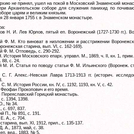
архию не принял, ушел на покой в Московский Знаменский мона
при Архангельском соборе для служения панихид по почива
оборе царям и великим князьям.
 28 января 1755 г. в Знаменском монастыре.
ра:
ов Н. И. Лев Юрлов, пятый еп. Воронежский (1727-1730 гг.). В
й Ф. М. Кто виноват в низложении и расстрижении Воронежск
ронежская старина, вып. VI, с. 162-169).
 Ф. М. Отповедь, с. 290-292.
 История Московского епарх. управл. М., 1869, ч. II, кн. 1, прим. 
 88, с. 24.
й М. И. Статья по поводу статьи Ф. М. Ильинского (Воронеж. с
 С. Г. Алекс.-Невская Лавра 1713-1913 гг. (историч. исследо
3.
. М. История России, кн. IV, с. 1192, 1193, кн. V, с. 42.
 Феофан Прокопович и его время.
 Переяславский Горицкий монастырь.
 с. 1394, 1398.
Ю., № 34.
 с. 697, 837.
й П., № 891, с. 191.
. А., с. 704.
старина, вып. XI, 1912, прил., с. 135-137.
. А., 1873, май, с. 38.
еп. вед., 1883, № 5.