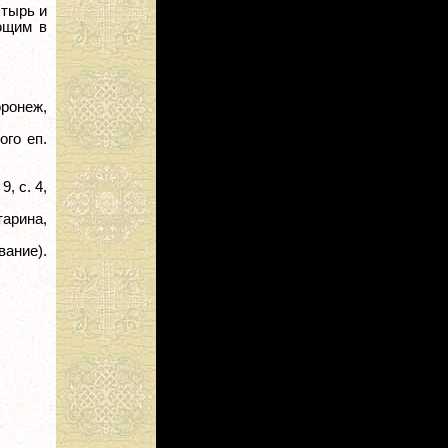
стырь и
ющим в
оронеж,
ого еп.
9, с. 4,
тарина,
вание).