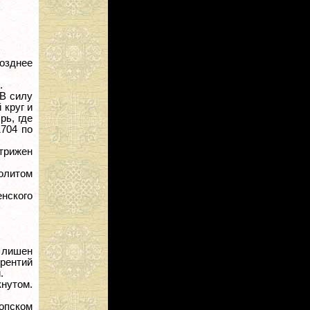
позднее
.
 В силу
 круг и
рь, где
1704 по
стрижен
политом
нского
 лишен
врентий
.
кнутом.
копском