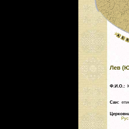
Лев (Ю
Ф.И.О.:
Ю
Сан:
епи
Церковн
Рус