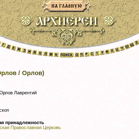
рлов / Орлов)
рлов Лаврентий
скоп
ая принадлежность
ская Православная Церковь