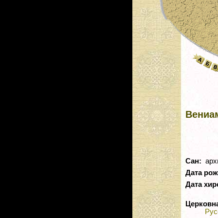
Вениам
Сан:
арх
Дата ро
Дата хир
Церковн
Рус