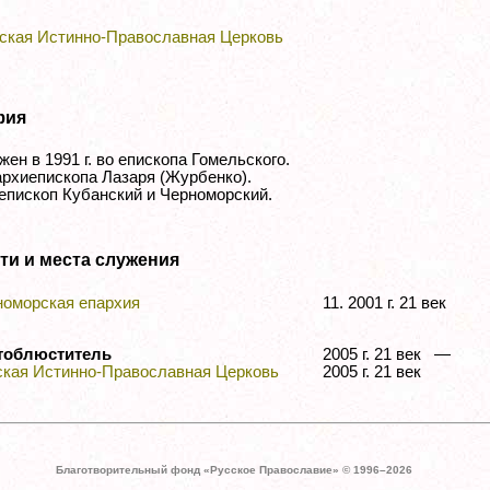
ская Истинно-Православная Церковь
фия
ен в 1991 г. во епископа Гомельского.
архиепископа Лазаря (Журбенко).
епископ Кубанский и Черноморский.
ти и места служения
номорская епархия
11. 2001 г. 21 век
тоблюститель
2005 г. 21 век —
ская Истинно-Православная Церковь
2005 г. 21 век
Благотворительный фонд «Русское Православие» © 1996–
2026