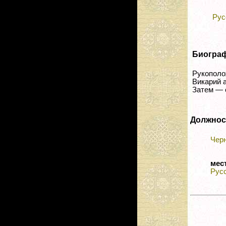
Рус
Биогра
Рукополож
Викарий 
Затем — 
Должнос
Чер
мес
Рус