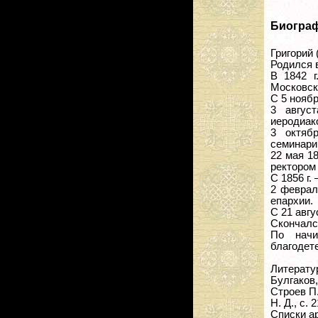
Биогра
Григорий
Родился 
В 1842 г
Московск
С 5 ноябр
3 авгус
иеродиако
3 октяб
семинари
22 мая 18
ректором
С 1856 г
2 феврал
епархии.
С 21 авгу
Скончался
По начи
благодет
Литерату
Булгаков,
Строев П.,
Н. Д., с. 2
Списки а