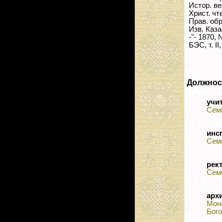
Истор. вес
Христ. чте
Прав. обр
Изв. Казан
-"- 1870, 
БЭС, т. II,
Должнос
учи
Сем
инс
Сем
рек
Сем
арх
Мон
Бог