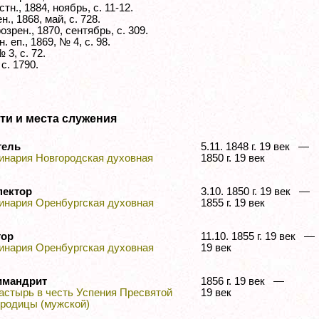
тн., 1884, ноябрь, с. 11-12.
н., 1868, май, с. 728.
озрен., 1870, сентябрь, с. 309.
. еп., 1869, № 4, с. 98.
№ 3, с. 72.
 с. 1790.
ти и места служения
тель
5.11. 1848 г. 19 век —
инария Новгородская духовная
1850 г. 19 век
пектор
3.10. 1850 г. 19 век —
инария Оренбургская духовная
1855 г. 19 век
тор
11.10. 1855 г. 19 век 
инария Оренбургская духовная
19 век
имандрит
1856 г. 19 век —
астырь в честь Успения Пресвятой
19 век
ородицы (мужской)