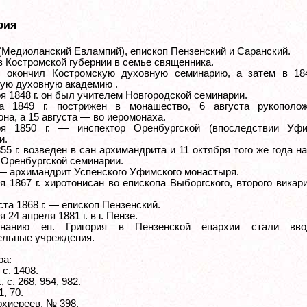
фия
 (Медиоланский Евлампий), епископ Пензенский и Саранский.
в Костромской губернии в семье священника.
. окончил Костромскую духовную семинарию, а затем в 184
ую духовную академию .
я 1848 г. он был учителем Новгородской семинарии.
та 1849 г. пострижен в монашество, 6 августа рукополо
на, а 15 августа — во иеромонаха.
ря 1850 г. — инспектор Оренбургской (впоследствии Уфи
и.
55 г. возведен в сан архимандрита и 11 октября того же года н
 Оренбургской семинарии.
. — архимандрит Успенского Уфимского монастыря.
я 1867 г. хиротонисан во епископа Выборгского, второго вика
ста 1868 г. — епископ Пензенский.
 24 апреля 1881 г. в г. Пензе.
нанию еп. Григория в Пензенской епархии стали вво
ельные учреждения.
ра:
 с. 1408.
 с. 268, 954, 982.
1, 70.
рхиереев, № 398.