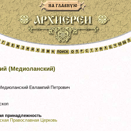
ий (Медиоланский)
едиоланский Евлампий Петрович
скоп
ая принадлежность
ская Православная Церковь