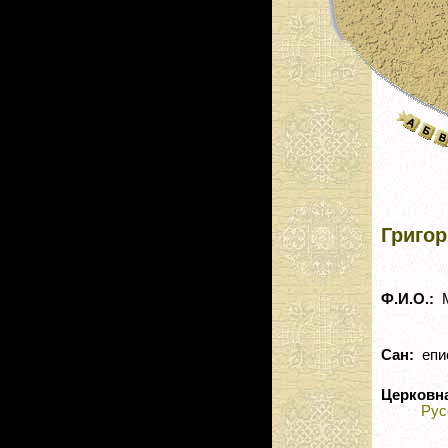
Григор
Ф.И.О.:
М
Сан:
епи
Церковн
Рус