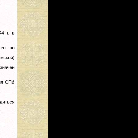
4 г. в
жен во
мской)
азначен
рия СПб
диться