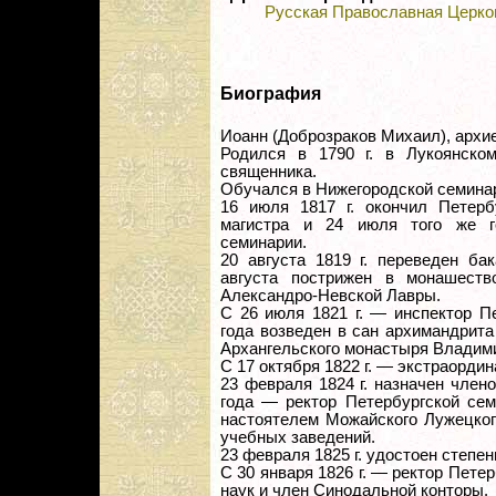
Русская Православная Церко
Биография
Иоанн (Доброзраков Михаил), архи
Родился в 1790 г. в Лукоянско
священника.
Обучался в Нижегородской семина
16 июля 1817 г. окончил Петер
магистра и 24 июля того же г
семинарии.
20 августа 1819 г. переведен ба
августа пострижен в монашест
Александро-Невской Лавры.
С 26 июля 1821 г. — инспектор Пе
года возведен в сан архимандрит
Архангельского монастыря Владими
С 17 октября 1822 г. — экстраорди
23 февраля 1824 г. назначен члено
года — ректор Петербургской сем
настоятелем Можайского Лужецког
учебных заведений.
23 февраля 1825 г. удостоен степен
С 30 января 1826 г. — ректор Пете
наук и член Синодальной конторы.