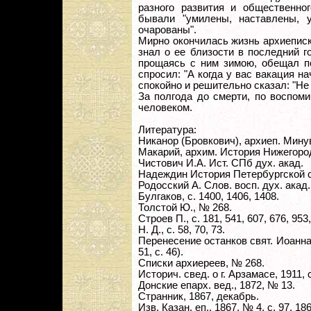
разного развития и общественно
бывали "умилены, наставлены, 
очарованы".
Мирно окончилась жизнь архиеписк
знал о ее близости в последний г
прощаясь с ним зимою, обещал по
спросил: "А когда у вас вакация на
спокойно и решительно сказал: "Не
За полгода до смерти, по воспом
человеком.
Литература:
Никанор (Бровкович), архиеп. Минувш
Макарий, архим. История Нижегород.
Чистович И.А. Ист. СПб дух. акад.
Надеждин История Петербургской 
Родосский А. Слов. восп. дух. акад., 
Булгаков, с. 1400, 1406, 1408.
Толстой Ю., № 268.
Строев П., с. 181, 541, 607, 676, 953
Н. Д., с. 58, 70, 73.
Перенесение останков свят. Иоанна 
51, с. 46).
Списки архиереев, № 268.
Историч. свед. о г. Арзамасе, 1911, с
Донские епарх. вед., 1872, № 13.
Странник, 1867, декабрь.
Изв. Казан. еп., 1867, № 4, с. 97, 186