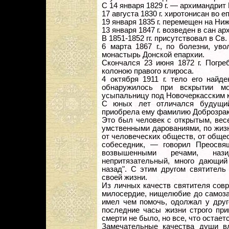
С 14 января 1829 г. — архимандрит
17 августа 1830 г. хиротонисан во 
19 января 1835 г. перемещен на Ни
13 января 1847 г. возведен в сан а
В 1851-1852 гг. присутствовал в Св.
6 марта 1867 г., по болезни, ув
монастырь Донской епархии.
Скончался 23 июня 1872 г. Погре
колоною правого клироса.
4 октября 1911 г. тело его найд
обнаружилось при вскрытии м
усыпальницу под Новочеркасским 
С юных лет отличался будущий
приобрела ему фамилию Доброзрак
Это был человек с открытым, вес
умственными дарованиями, по жиз
от человеческих обществ, от обще
собеседник, — говорил Преосв
возвышенными речами, нази
непритязательный, много дающий
назад". С этим другом святитель
своей жизни.
Из личных качеств святителя совр
милосердие, нищелюбие до самоза
имел чем помочь, одолжал у друг
последние часы жизни строго при
смерти не было, но все, что остае
Замечательные качества души в