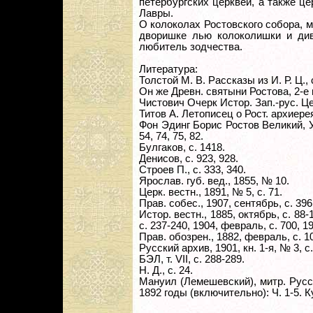
петербургских церквей, а также ц
Лавры.
О колоколах Ростовского собора, 
дворишке лью колоколишки и ди
любитель зодчества.
Литература:
Толстой М. В. Рассказы из И. Р. Ц., 
Он же Древн. святыни Ростова, 2-е из
Чистович Очерк Истор. Зап.-рус. Цер
Титов А. Летописец о Рост. архиере
Фон Эдинг Борис Ростов Великий, У
54, 74, 75, 82.
Булгаков, с. 1418.
Денисов, с. 923, 928.
Строев П., с. 333, 340.
Ярослав. губ. вед., 1855, № 10.
Церк. вестн., 1891, № 5, с. 71.
Прав. собес., 1907, сентябрь, с. 396
Истор. вестн., 1885, октябрь, с. 88-
с. 237-240, 1904, февраль, с. 700, 19
Прав. обозрен., 1882, февраль, с. 1
Русский архив, 1901, кн. 1-я, № 3, с.
БЭЛ, т. VII, с. 288-289.
Н. Д., с. 24.
Мануил (Лемешевский), митр. Русс
1892 годы (включительно): Ч. 1-5. 