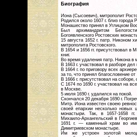
Биография
Иона (Сысоевич), митрополит Рост
Родился около 1607 г. близ города 
Монашество принял в Углицком Во
Был архимандритом Белогости
Богоявленского Ростовских монаст
15 августа 1652 г. патр. Никоном 
митрополита Ростовского.
В 1654 и 1656 гг. присутствовал в
книг.
Во время удаления патр. Никона в
В 1663 г. участвовал в разборе дел 
В 1664 г. по приговору всех архие
за то, что принял благословение от
В 1666 г. присутствовал на соборе
С 1674 по 1690 г. участвовал на в
в Москве.
5 июля 1690 г. удалился на покой.
Скончался 20 декабря 1690 г. Погр
Митр. Иона известен своею ревнос
своей епархии несколько новых 
монастыри. Так, в 1657-1658 г
Михаило-Архангельский в Георгие
1691 г. — каменный храм во им
Димитриевском монастыре.
Им же устроен золотой мелод