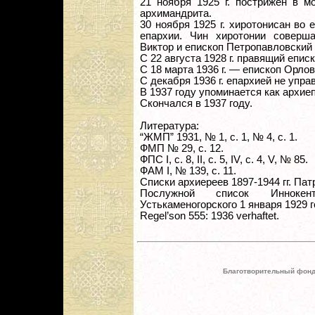
21 ноября 1925 г. пострижен в м
архимандрита.
30 ноября 1925 г. хиротонисан во
епархии. Чин хиротонии соверш
Виктор и епископ Петропавловский
С 22 августа 1928 г. правящий епи
С 18 марта 1936 г. — епископ Орлов
С декабря 1936 г. епархией не упра
В 1937 году упоминается как архие
Скончался в 1937 году.
Литература:
“ЖМП” 1931, № 1, с. 1, № 4, с. 1.
ФМП № 29, с. 12.
ФПС I, с. 8, II, с. 5, IV, с. 4, V, № 85.
ФАМ I, № 139, с. 11.
Списки архиереев 1897-1944 гг. Патр.
Послужной список Иннокен
Устькаменогорского 1 января 1929 г
Regel’son 555: 1936 verhaftet.
Благотворительный фонд