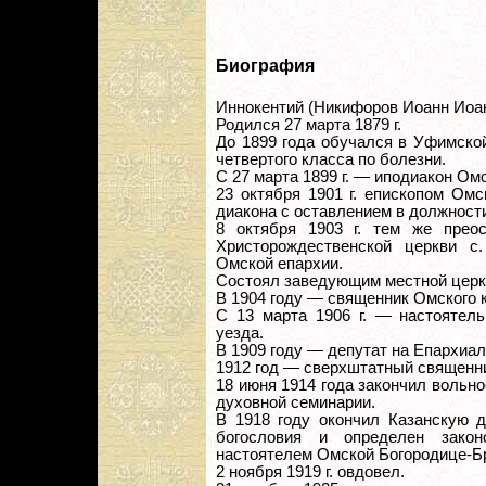
Биография
Иннокентий (Никифоров Иоанн Иоан
Родился 27 марта 1879 г.
До 1899 года обучался в Уфимской
четвертого класса по болезни.
С 27 марта 1899 г. — иподиакон Ом
23 октября 1901 г. епископом Ом
диакона с оставлением в должности
8 октября 1903 г. тем же прео
Христорождественской церкви с.
Омской епархии.
Состоял заведующим местной церк
В 1904 году — священник Омского 
С 13 марта 1906 г. — настоятель
уезда.
В 1909 году — депутат на Епархиа
1912 год — сверхштатный священни
18 июня 1914 года закончил вольн
духовной семинарии.
В 1918 году окончил Казанскую 
богословия и определен зако
настоятелем Омской Богородице-Б
2 ноября 1919 г. овдовел.