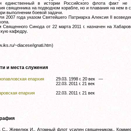
и единственный в истории Российского флота факт не 
ия священника на подводном корабле, но и плавания на нем в 
при выполнении боевой задачи.
ля 2007 года указом Святейшего Патриарха Алексия II возведе
копа.
 Священного Синода от 22 марта 2011 г. назначен на Хабаро
кую кафедру.
w.iks.ru/~diacese/ignati.htm)
ти и места служения
ропавловская епархия
29.03. 1998 г. 20 век —
22.03. 2011 г. 21 век
аровская епархия
22.03. 2011 г. 21 век
рафия
 С., Жевелюк И.. Атомный флот усилен священником.. Коммер