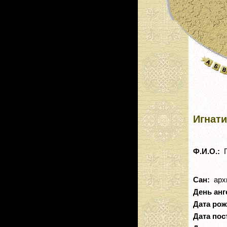
Игнати
Ф.И.О.:
П
Сан:
арх
День анг
Дата ро
Дата пос