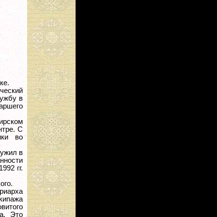
ке.
ческий
лужбу в
таршего
ирском
нтре. С
ики во
лужил в
анности
992 гг.
ого.
риарха
кипажа
витого
а. Это