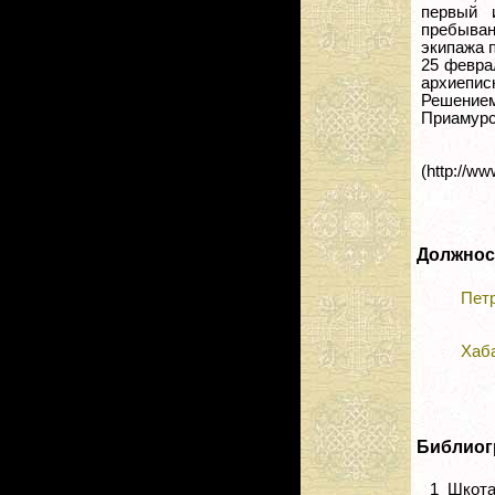
первый 
пребыван
экипажа 
25 февра
архиепис
Решением
Приамурс
(http://ww
Должнос
Пет
Хаб
Библиог
1
Шкота