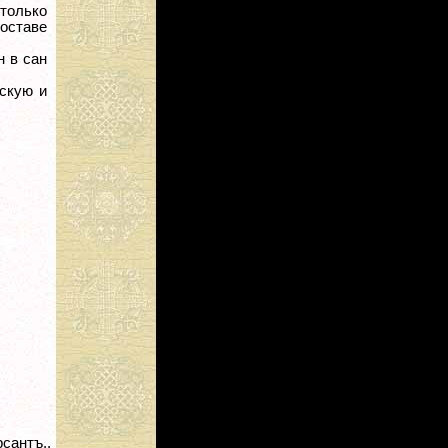
только
составе
н в сан
вскую и
сантъ..