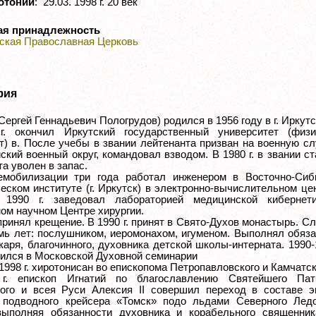
отонии
: 29.03. 1998 г. 20 век
ая принадлежность
ская Православная Церковь
фия
Cергей Геннадьевич Пологрудов) родился в 1956 году в г. Иркутс
г. окончил Иркутский государственный университет (физи
т) в. После учебы в звании лейтенанта призван на военную с
ский военный округ, командовал взводом. В 1980 г. в звании с
а уволен в запас.
емобилизации три года работал инженером в Восточно-Сиб
ческом институте (г. Иркутск) в электронно-вычислительном це
 1990 г. заведовал лабораторией медицинской кибернет
ом научном Центре хирургии.
 принял крещение. В 1990 г. принят в Свято-Духов монастырь. С
мь лет: послушником, иеромонахом, игуменом. Выполнял обяз
аря, благочинного, духовника детской школы-интерната. 1990-1
чился в Московской Духовной семинарии
1998 г. хиротонисан во епископома Петропавловского и Камчатск
г. епископ Игнатий по благославлению Святейшего Пат
ого и всея Руси Алексия II совершил переход в составе э
 подводного крейсера «Томск» подо льдами Северного Ледо
выполняя обязанности духовника и корабельного священник