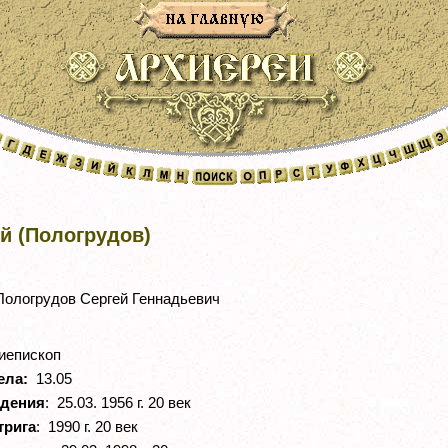
й (Пологрудов)
ологрудов Сергей Геннадьевич
иепископ
ела:
13.05
ждения
: 25.03. 1956 г. 20 век
трига
: 1990 г. 20 век