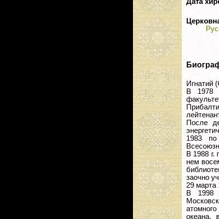
Дата хир
Церковн
Рус
Биогра
Игнатий (
В 1978 
факульте
Прибалти
лейтенант
После д
энергети
1983 по
Всесоюзн
В 1988 г.
нем восе
библиотек
заочно у
29 марта 
В 1998 
Московск
атомного
океана, 