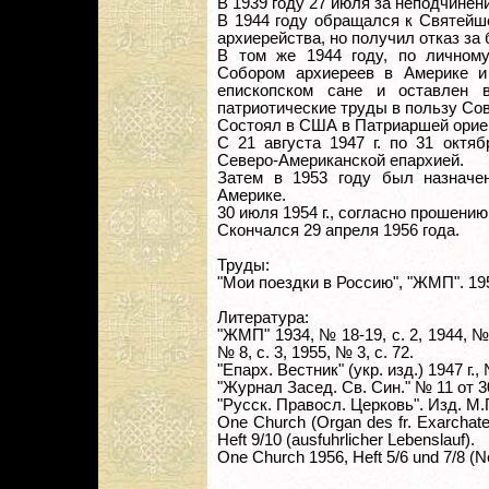
В 1939 году 27 июля за неподчине
В 1944 году обращался к Святейш
архиерейства, но получил отказ за 
В том же 1944 году, по личному
Собором архиереев в Америке и
епископском сане и оставлен 
патриотические труды в пользу Со
Состоял в США в Патриаршей орие
С 21 августа 1947 г. по 31 октя
Северо-Американской епархией.
Затем в 1953 году был назначе
Америке.
30 июля 1954 г., согласно прошению
Скончался 29 апреля 1956 года.
Труды:
"Мои поездки в Россию", "ЖМП". 1952
Литература:
"ЖМП" 1934, № 18-19, с. 2, 1944, № 1
№ 8, с. 3, 1955, № 3, с. 72.
"Епарх. Вестник" (укр. изд.) 1947 г., 
"Журнал Засед. Св. Син." № 11 от 3
"Русск. Правосл. Церковь". Изд. М.
One Church (Organ des fr. Exarchate
Heft 9/10 (ausfuhrlicher Lebenslauf).
One Church 1956, Heft 5/6 und 7/8 (N