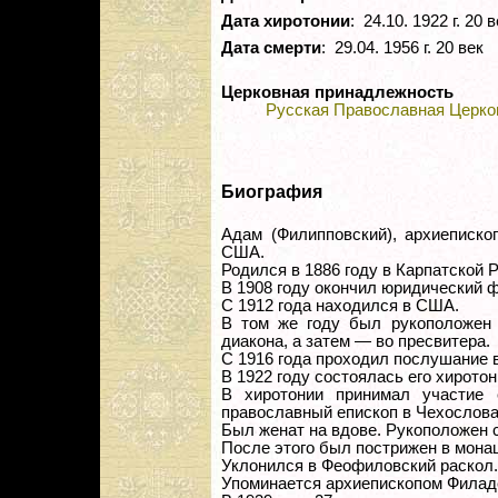
Дата хиротонии
: 24.10. 1922 г. 20 
Дата смерти
: 29.04. 1956 г. 20 век
Церковная принадлежность
Русская Православная Церко
Биография
Адам (Филипповский), архиеписко
США.
Родился в 1886 году в Карпатской Р
В 1908 году окончил юридический ф
С 1912 года находился в США.
В том же году был рукоположен 
диакона, а затем — во пресвитера.
С 1916 года проходил послушание в 
В 1922 году состоялась его хиротон
В хиротонии принимал участие 
православный епископ в Чехослова
Был женат на вдове. Рукоположен 
После этого был пострижен в монаш
Уклонился в Феофиловский раскол.
Упоминается архиепископом Филад