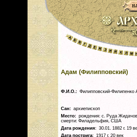
Адам (Филипповский)
Ф.И.О.:
Филипповский-Филипенко 
Сан:
архиепископ
Место:
рождения: с. Руда Жидачовс
смерти: Филадельфия, США
Дата рождения
: 30.01. 1882 г. 19 в
Дата пострига
: 1917 г. 20 век