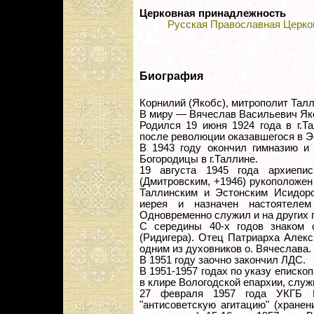
Церковная принадлежность
Русская Православная Церко
Биография
Корнилий (Якобс), митрополит Талл
В миру — Вячеслав Васильевич Як
Родился 19 июня 1924 года в г.Т
после революции оказавшегося в Эс
В 1943 году окончил гимназию и
Богородицы в г.Таллине.
19 августа 1945 года архиепи
(Дмитровским, +1946) рукоположен
Таллинским и Эстонским Исидоро
иерея и назначен настоятеле
Одновременно служил и на других 
С середины 40-х годов знаком 
(Ридигера). Отец Патриарха Алек
одним из духовников о. Вячеслава.
В 1951 году заочно закончил ЛДС.
В 1951-1957 годах по указу епископ
в клире Вологодской епархии, служи
27 февраля 1957 года УКГБ В
"антисоветскую агитацию" (хранен