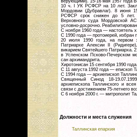
верующими). 15-16 мая 1957 года 
10 ч. I УК РСФСР на 10 лет. Зак
Мордовии (Дубравлаг). 8 июня 1
РСФСР срок снижен до 5 лет. 
Верховного суда Мордовской АС
условно-досрочно. Реабилитирован 
С ноября 1960 года — настоятель х
С 1990 года — протоиерей, избран 
20 июля 1990 года, на первом 
Патриархе Алексии II (Ридигере
викарием Святейшего Патриарха. 2
в Успенском Псково-Печерском мо
сан архимандрита.
Хиротонисан 15 сентября 1990 года
С 11 августа 1992 года — епископ 
С 1994 года — архиепископ Таллинс
Священный Синод 18-19.07.199
аpхиепископа Таллинского и всея
связи с достижением 75-летнего во
С 6 ноября 2000 г. — митрополит Т
Должности и места служения
Таллинская епархия