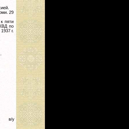
хией.
рми. 29
 к пяти
НКВД по
1937 г.
.
в/у