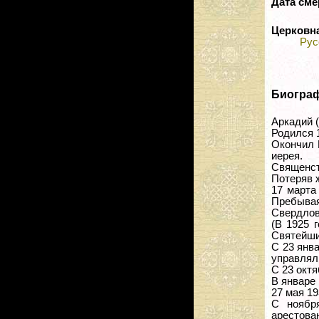
Дата сме
Церковн
Рус
Биогра
Аркадий 
Родился 1
Окончил 
иерея.
Священст
Потеряв ж
17 марта 
Пребыва
Свердлов
(В 1925 
Святейши
С 23 янв
управлял 
С 23 октя
В январе 
27 мая 19
С ноябр
арестов