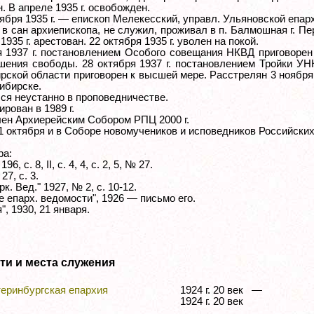
. В апреле 1935 г. освобожден.
ября 1935 г. — епископ Мелекесский, управл. Ульяновской епар
в сан архиепископа, не служил, проживал в п. Балмошная г. Пе
1935 г. арестован. 22 октября 1935 г. уволен на покой.
я 1937 г. постановлением Особого совещания НКВД приговорен
шения свободы. 28 октября 1937 г. постановлением Тройки У
рской области приговорен к высшей мере. Расстрелян 3 ноября 
сибирске.
ся неустанно в проповедничестве.
рован в 1989 г.
ен Архиерейским Собором РПЦ 2000 г.
1 октября и в Соборе новомучеников и исповедников Российских
ра:
6, с. 8, II, с. 4, 4, с. 2, 5, № 27.
27, с. 3.
рк. Вед." 1927, № 2, с. 10-12.
 епарх. ведомости", 1926 — письмо его.
", 1930, 21 января.
ти и места служения
еринбургская епархия
1924 г. 20 век —
1924 г. 20 век