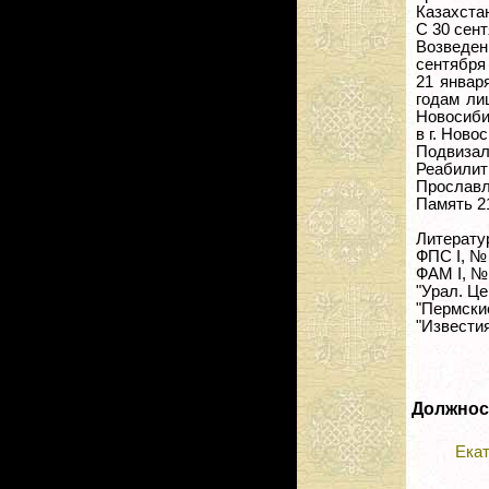
Казахстан
С 30 сент
Возведен 
сентября 
21 январ
годам ли
Новосиби
в г. Ново
Подвизал
Реабилити
Прославл
Память 2
Литерату
ФПС I, № 19
ФАМ I, № 
"Урал. Це
"Пермские
"Известия
Должнос
Екат