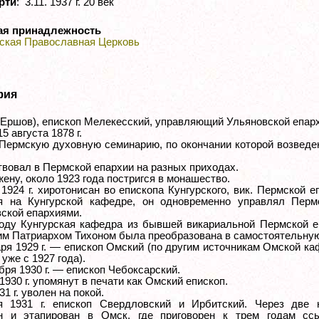
рти
: 3.11. 1937 г. 20 век
ая принадлежность
ская Православная Церковь
фия
(Ершов), епископ Мелекесский, управляющий Ульяновской епар
5 августа 1878 г.
Пермскую духовную семинарию, по окончании которой возведе
вовал в Пермской епархии на разных приходах.
ену, около 1923 года постригся в монашество.
1924 г. хиротонисан во епископа Кунгурского, вик. Пермской е
я на Кунгурской кафедре, он одновременно управлял Перм
ской епархиями.
году Кунгурская кафедра из бывшей викариальной Пермской е
м Патриархом Тихоном была преобразована в самостоятельную
аря 1929 г. — епископ Омский (по другим источникам Омской к
уже с 1927 года).
бря 1930 г. — епископ Чебоксарский.
1930 г. упомянут в печати как Омский епископ.
31 г. уволен на покой.
я 1931 г. епископ Свердловский и Ирбитский. Через две 
ан и этапирован в Омск, где приговорен к трем годам сс