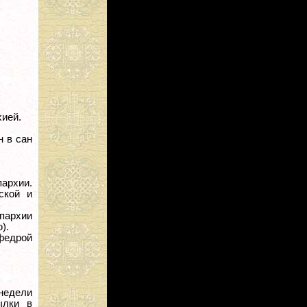
хией.
н в сан
пархии.
ской и
пархии
).
афедрой
недели
ылки в