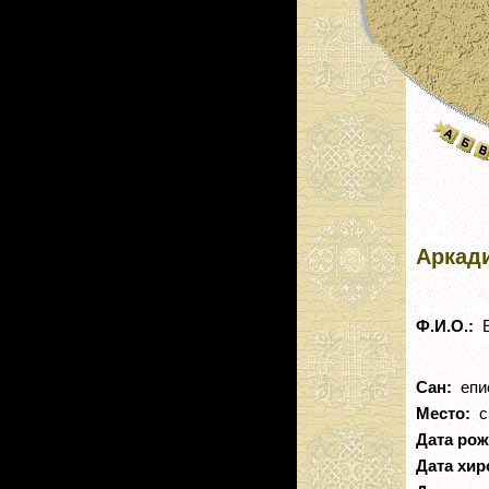
Аркади
Ф.И.О.:
Е
Сан:
епи
Место:
см
Дата ро
Дата хир