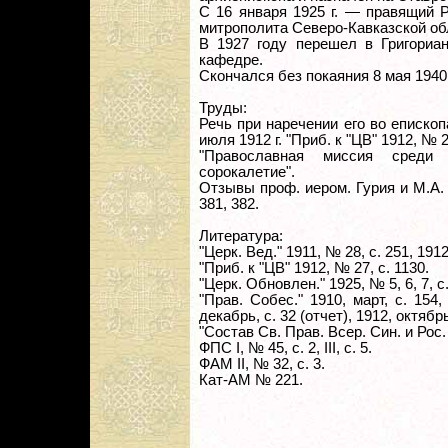
С 16 января 1925 г. — правящий 
митрополита Северо-Кавказской об
В 1927 году перешел в Григориан
кафедре.
Скончался без покаяния 8 мая 1940 
Труды:
Речь при наречении его во епископ
июля 1912 г. "Приб. к "ЦВ" 1912, № 2
"Православная миссия среди 
сорокалетие".
Отзывы проф. иером. Гурия и М.А. 
381, 382.
Литература:
"Церк. Вед." 1911, № 28, с. 251, 1912
"Приб. к "ЦВ" 1912, № 27, с. 1130.
"Церк. Обновлен." 1925, № 5, 6, 7, 
"Прав. Собес." 1910, март, с. 154, 
декабрь, с. 32 (отчет), 1912, октябрь
"Состав Св. Прав. Всер. Син. и Рос.
ФПС I, № 45, с. 2, III, с. 5.
ФАМ II, № 32, с. 3.
Кат-АМ № 221.