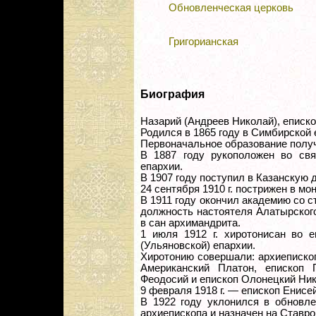
Обновленческая церковь
Григорианская
Биография
Назарий (Андреев Николай), еписко
Родился в 1865 году в Симбирской 
Первоначальное образование полу
В 1887 году рукоположен во св
епархии.
В 1907 году поступил в Казанскую
24 сентября 1910 г. пострижен в мо
В 1911 году окончил академию со с
должность настоятеля Алатырског
в сан архимандрита.
1 июля 1912 г. хиротонисан во е
(Ульяновской) епархии.
Хиротонию совершали: архиеписко
Американский Платон, епископ 
Феодосий и епископ Олонецкий Ник
9 февраля 1918 г. — епископ Енисе
В 1922 году уклонился в обновле
архиепископа и назначен на Ставр