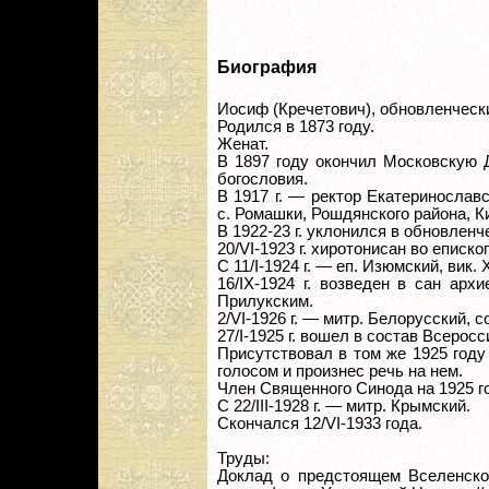
Биография
Иосиф (Кречетович), обновленческ
Родился в 1873 году.
Женат.
В 1897 году окончил Московскую 
богословия.
В 1917 г. — ректор Екатериносла
с. Ромашки, Рошдянского района, К
В 1922-23 г. уклонился в обновленч
20/VI-1923 г. хиротонисан во еписко
С 11/I-1924 г. — еп. Изюмский, вик.
16/IX-1924 г. возведен в сан арх
Прилукским.
2/VI-1926 г. — митр. Белорусский, 
27/I-1925 г. вошел в состав Всерос
Присутствовал в том же 1925 год
голосом и произнес речь на нем.
Член Священного Синода на 1925 г
С 22/III-1928 г. — митр. Крымский.
Скончался 12/VI-1933 года.
Труды:
Доклад о предстоящем Вселенском