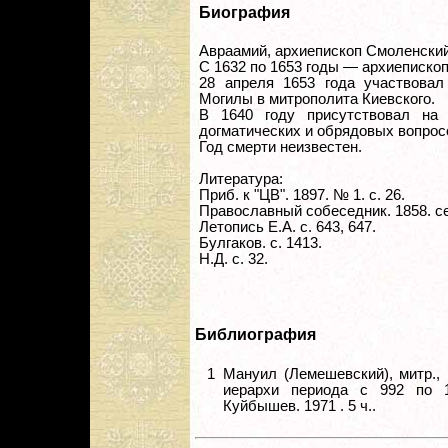
Биография
Авраамий, архиепископ Смоленский
С 1632 по 1653 годы — архиеписко
28 апреля 1653 года участвовал
Могилы в митрополита Киевского.
В 1640 году присутствовал на
догматических и обрядовых вопрос
Год смерти неизвестен.
Литература:
Приб. к "ЦВ". 1897. № 1. с. 26.
Православный собеседник. 1858. сен
Летопись Е.А. с. 643, 647.
Булгаков. с. 1413.
Н.Д. с. 32.
Библиография
1
Мануил (Лемешевский), митр., 
иерархи периода с 992 по 1
Куйбышев. 1971 . 5 ч..