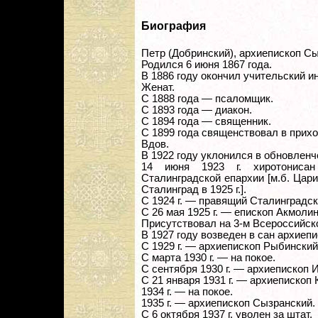
Биография
Петр (Добринский), архиепископ С
Родился 6 июня 1867 года.
В 1886 году окончил учительский ин
Женат.
С 1888 года — псаломщик.
С 1893 года — диакон.
С 1894 года — священник.
С 1899 года священствовал в прихо
Вдов.
В 1922 году уклонился в обновленч
14 июня 1923 г. хиротонисан
Сталинградской епархии [м.б. Ца
Сталинград в 1925 г.].
С 1924 г. — правящий Сталинградск
С 26 мая 1925 г. — епископ Акмолин
Присутствовал на 3-м Всероссийс
В 1927 году возведен в сан архиепи
С 1929 г. — архиепископ Рыбинский
С марта 1930 г. — на покое.
С сентября 1930 г. — архиепископ 
С 21 января 1931 г. — архиепископ 
1934 г. — на покое.
1935 г. — архиепископ Сызранский.
С 6 октября 1937 г. уволен за штат.