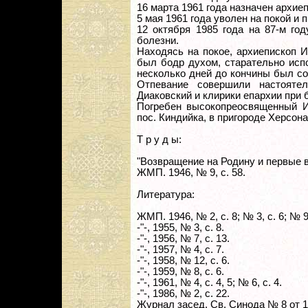
16 марта 1961 года назначен архие
5 мая 1961 года уволен на покой и п
12 октября 1985 года на 87-м го
болезни.
Находясь на покое, архиепископ И
был бодр духом, старательно исп
несколько дней до кончины был со
Отпевание совершили настоятел
Диаковский и клирики епархии при
Погребен высокопреосвященный И
пос. Киндийка, в пригороде Херсона
Т р у д ы:
"Возвращение на Родину и первые 
ЖМП. 1946, № 9, с. 58.
Литература:
ЖМП. 1946, № 2, с. 8; № 3, с. 6; № 9,
-"-, 1955, № 3, с. 8.
-"-, 1956, № 7, с. 13.
-"-, 1957, № 4, с. 7.
-"-, 1958, № 12, с. 6.
-"-, 1959, № 8, с. 6.
-"-, 1961, № 4, с. 4, 5; № 6, с. 4.
-"-, 1986, № 2, с. 22.
Журнал засед. Св. Синода № 8 от 19