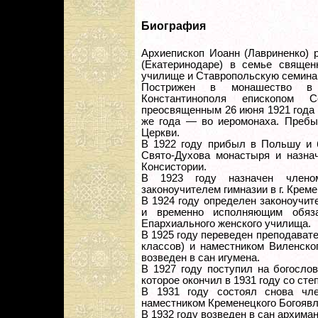
Биография
Архиепископ Иоанн (Лавриненко) р
(Екатеринодаре) в семье священ
училище и Ставропольскую семинар
Пострижен в монашество в 
Константинополя епископом 
преосвященным 26 июня 1921 года 
же года — во иеромонаха. Пребы
Церкви.
В 1922 году прибыл в Польшу и 
Свято-Духова монастыря и назна
Консистории.
В 1923 году назначен члено
законоучителем гимназии в г. Креме
В 1924 году определен законоучи
и временно исполняющим обяза
Епархиального женского училища.
В 1925 году переведен преподават
классов) и наместником Виленско
возведен в сан игумена.
В 1927 году поступил на богосло
которое окончил в 1931 году со сте
В 1931 году состоял снова чл
наместником Кременецкого Богоявл
В 1932 году возведен в сан архима