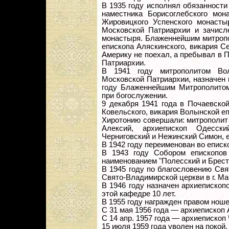
В 1935 году исполнял обязанности
наместника Борисоглебского мон
Жировицкого Успенского монасты
Московской Патриархии и зачисл
монастыря. Блаженнейшим митропо
епископа Аляскинского, викария С
Америку не поехал, а пребывал в 
Патриархии.
В 1941 году митрополитом Во
Московской Патриархии, назначен 
году Блаженнейшим Митрополитом
при богослужении.
9 декабря 1941 года в Почаевско
Ковельского, викария Волынской еп
Хиротонию совершали: митрополит
Алексий, архиепископ Одесск
Черниговский и Нежинский Симон, 
В 1942 году переименован во еписк
В 1943 году Собором епископов
наименованием "Полесский и Брест
В 1945 году по благословению Свя
Свято-Владимирской церкви в г. Ма
В 1946 году назначен архиеписко
этой кафедре 10 лет.
В 1955 году награжден правом ноше
С 31 мая 1956 года — архиепископ
С 14 апр. 1957 года — архиепископ
15 июля 1959 года уволен на покой.