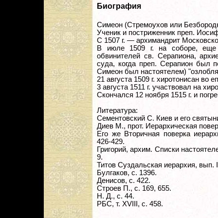
Биография
Симеон (Стремоухов или Безбородн
Ученик и постриженник преп. Иосиф
С 1507 г. — архимандрит Московск
В июле 1509 г. на соборе, еще
обвинителей св. Серапиона, архие
суда, когда преп. Серапион был 
Симеон был настоятелем) "озлоблял
21 августа 1509 г. хиротонисан во 
3 августа 1511 г. участвовал на хи
Скончался 12 ноября 1515 г. и погре
Литература:
Сементовский С. Киев и его святыни
Диев М., прот. Иерархическая поверк
Его же Вторичная поверка иерархи
426-429.
Григорий, архим. Списки настоятеле
9.
Титов Суздальская иерархия, вып. IV.
Булгаков, с. 1396.
Денисов, с. 422.
Строев П., с. 169, 655.
Н. Д., с. 44.
РБС, т. XVIII, с. 458.