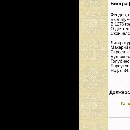
Биогра
Феодор, 
Был игум
В 1276 го
О деятель
Скончалс
Литерату
Макарий (Б
Строев. с
Булгаков.
Голубинск
Барсуков 
Н.Д. с.34.
Должнос
Вла