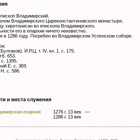
фия
епископ Владимирский.
еном Владимирского Цареконстантиновского монастыря.
ду хиротонисан во епископа Владимирского.
ности его в епархии ничего неизвестно.
я в 1286 году. Погребен во Владимирском Успенском соборе.
ра:
улгаков). И.Р.Ц. т. IV, кн. 1. с. 175.
тб. 653.
 с. 1395.
ий Е. с. 369.
Н. с. 586.
ти и места служения
димирская епархия
1276 г. 13 век —
1286 г. 13 век