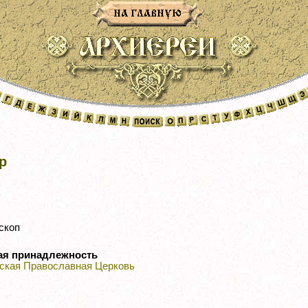
р
скоп
ая принадлежность
ская Православная Церковь