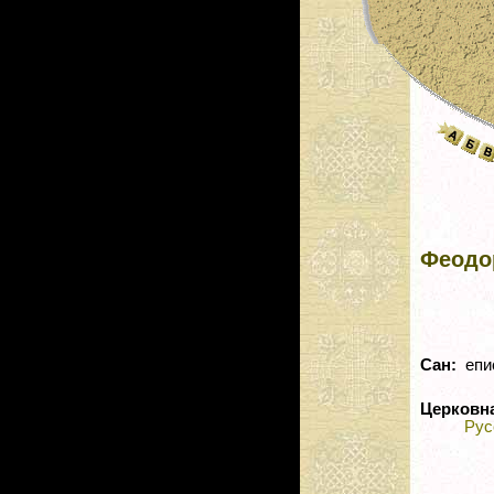
Феодо
Сан:
епи
Церковн
Рус