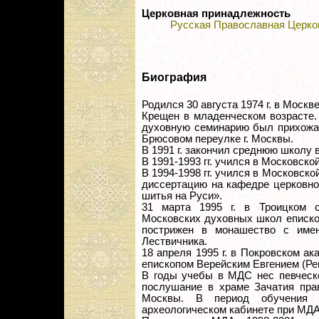
Церковная принадлежность
Русская Православная Церко
Биография
Родился 30 августа 1974 г. в Москве
Крещен в младенческом возрасте.
духовную семинарию был прихожан
Брюсовом переулке г. Москвы.
В 1991 г. закончил среднюю школу 
В 1991-1993 гг. учился в Московско
В 1994-1998 гг. учился в Московск
диссертацию на кафедре церковно
шитья на Руси».
31 марта 1995 г. в Троицком с
Московских духовных школ еписко
пострижен в монашество с име
Лествичника.
18 апреля 1995 г. в Покровском а
епископом Верейским Евгением (Ре
В годы учебы в МДС нес певческ
послушание в храме Зачатия прав
Москвы. В период обучения
археологическом кабинете при МД