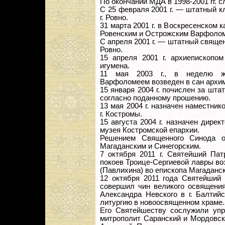
По окончании МДА в 1998-2001 гг. с
С 25 февраля 2001 г. — штатный к
г. Ровно.
31 марта 2001 г. в Воскресенском 
Ровенским и Острожским Варфолом
С апреля 2001 г. — штатный священ
Ровно.
15 апреля 2001 г. архиепископо
игумена.
11 мая 2003 г., в неделю же
Варфоломеем возведен в сан архи
15 января 2004 г. почислен за шт
согласно поданному прошению.
13 мая 2004 г. назначен наместни
г. Костромы.
15 августа 2004 г. назначен дирек
музея Костромской епархии.
Решением Священного Синода от
Магаданским и Синегорским.
7 октября 2011 г. Святейший Па
покоев Троице-Сергиевой лавры во
(Павлихина) во епископа Магаданск
12 октября 2011 года Святейший
совершил чин великого освящения
Александра Невского в г. Балтий
литургию в новоосвященном храме.
Его Святейшеству сослужили уп
митрополит Саранский и Мордовск