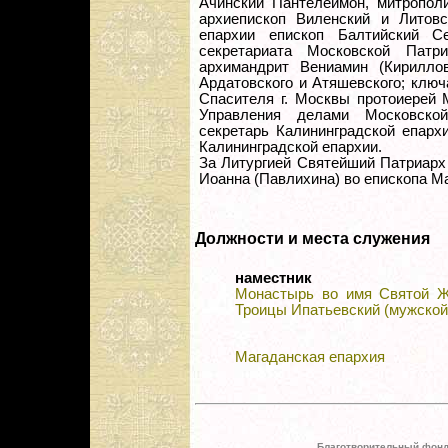
Ачинский Пантелеимон, митрополи
архиепископ Виленский и Литовс
епархии епископ Балтийский Се
секретариата Московской Патри
архимандрит Вениамин (Кирилло
Ардатовского и Атяшевского; клю
Спасителя г. Москвы протоиерей 
Управления делами Московской
секретарь Калининградской епарх
Калининградской епархии.
За Литургией Святейший Патриарх
Иоанна (Павлихина) во епископа Ма
Должности и места служения
наместник
Монастырь во имя Святой Ж
Троицы Ипатьевский (мужской
Магаданская епархия
Благотворительный фонд