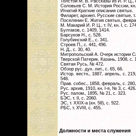
Толстой М. В. Рассказы из И. Р. Ц., с
Соловьев С. М. История России, кн. I
Игнатий Краткие описания святых.
Филарет, архиеп. Русские святые, т. 
Поселянин Е. Жития святых, февраль
М. Макарий И. Р. Ц., т. IV, кн. I, с. 174
Булгаков, с. 1409, 1414.
Барсуков Н., с. 528.
Голубинский Е., с. 341.
Строев П., с. 441, 496.
Н. Д., с. 30, 40.
Митропольский А. Очерк истории Савв
Тверской Патерик. Казань, 1908, с. 1
Святая Русь, № 472.
Обзор рус. дух. лит., с. 65, 66.
Истор. вестн., 1887, апрель, с. 219
548.
Прав. собес., 1858, февраль, с. 280,
Рус. архив, 1910, кн. I-я, № 3, с. 426
Рус. палом., 1895, № 21, с. 323.
БЭС, т. II, с. 2060.
ЭС, т. XXIX-а (кн. 58), с. 922.
РБС, т. XVIII, с. 455.
Должности и места служения