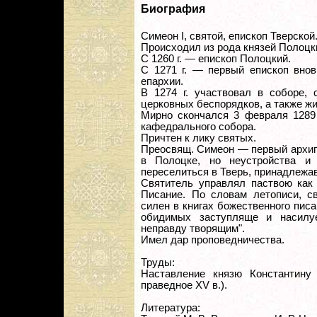
Биография
Симеон I, святой, епископ Тверской
Происходил из рода князей Полоцк
С 1260 г. — епископ Полоцкий.
С 1271 г. — первый епископ внов
епархии.
В 1274 г. участвовал в соборе,
церковных беспорядков, а также жи
Мирно скончался 3 февраля 1289 
кафедрального собора.
Причтен к лику святых.
Преосвящ. Симеон — первый архип
в Полоцке, но неустройства и 
переселиться в Тверь, принадлежав
Святитель управлял паствою как
Писание. По словам летописи, с
силен в книгах божественного пис
обидимых заступляще и насил
неправду творящим".
Имел дар проповедничества.
Труды:
Наставление князю Константину 
праведное XV в.).
Литература: