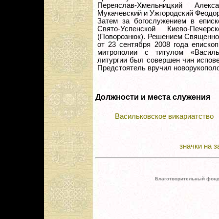
Переяслав-Хмельницкий Алекс
Мукачевский и Ужгородский Феодор
Затем за богослужением в еписк
Свято-Успенской Киево-Печер
(Поворознюк). Решением Священно
от 23 сентября 2008 года еписко
митрополии с титулом «Василь
литургии был совершен чин испов
Предстоятель вручил новорукопол
Должности и места служения
Васильковское викариатство
значки на з
Благотворительный фонд