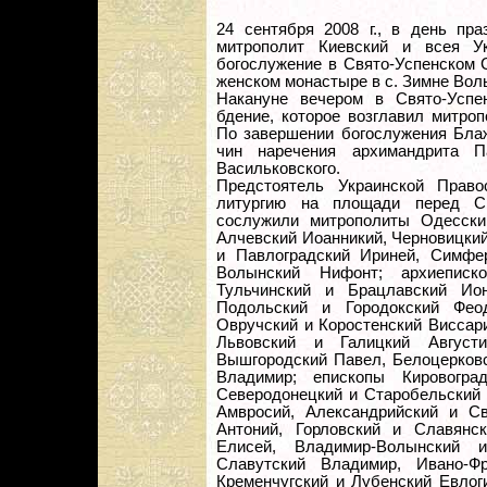
24 сентября 2008 г., в день пр
митрополит Киевский и всея У
богослужение в Свято-Успенском 
женском монастыре в с. Зимне Вол
Накануне вечером в Свято-Усп
бдение, которое возглавил митро
По завершении богослужения Бла
чин наречения архимандрита П
Васильковского.
Предстоятель Украинской Прав
литургию на площади перед Св
сослужили митрополиты Одесски
Алчевский Иоанникий, Черновицки
и Павлоградский Ириней, Симфе
Волынский Нифонт; архиеписк
Тульчинский и Брацлавский Ион
Подольский и Городокский Фео
Овручский и Коростенский Виссар
Львовский и Галицкий Август
Вышгородский Павел, Белоцерковс
Владимир; епископы Кировогра
Северодонецкий и Старобельский 
Амвросий, Александрийский и Св
Антоний, Горловский и Славянс
Елисей, Владимир-Волынский 
Славутский Владимир, Ивано-Ф
Кременчугский и Лубенский Евлог