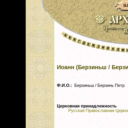
Иоанн (Берзиньш / Берз
Ф.И.О.:
Берзиньш / Берзинь Петр
Церковная принадлежность
Русская Православная Церко