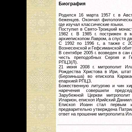
Биография
Родился 16 марта 1957 г. в Авс
беженцев. Окончил филологически
где изучал классические языки.
Поступил в Свято-Троицкий мона
1982 г. В 1985 г. пострижен в 
архиепископом Лавром, а спустя дв
С 1992 по 1996 г., а также с 2
Вознесенской и Гефсиманской обит
В сентябре 2005 г. возведен в са
честь преподобных Сергия и Г
РПЦЗ(Л).
21 июня 2008 г. митрополит Ил
Рождества Христова в Ири, штат
(Берзиньша) во епископа Карака
епархией РПЦЗ.
Божественную литургию и чин хир
наречения совершили председ
Зарубежной Церкви митрополит
Иларион, епископ Ирийский Даниил
Епископ Иоанн стал первым и
предварительно утверждена Патриа
ответ на прошение митрополита Ил