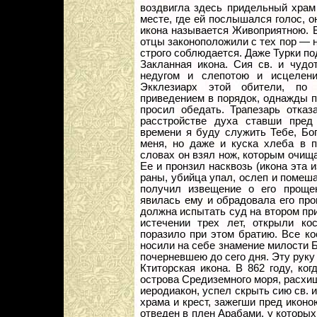
воздвигла здесь придельный храм 
месте, где ей послышался голос, о
икона называется Живоприятною. 
отцы законоположили с тех пор — не
строго соблюдается. Даже Турки п
Закланная икона. Сия св. и чудо
недугом и слепотою и исцелени
Экклезиарх этой обители, по
приведением в порядок, однажды п
просил обедать. Трапезарь отказ
расстройстве духа ставши пред 
времени я буду служить Тебе, Бог
меня, но даже и куска хлеба в п
словах он взял нож, которым очища
Ее и пронзил насквозь (икона эта 
раны, убийца упал, ослеп и помеша
получил извещение о его прощен
явилась ему и обрадовала его про
должна испытать суд на втором пр
истечении трех лет, открыли ко
поразило при этом братию. Все к
носили на себе знамение милости Б
почерневшею до сего дня. Эту руку
Ктиторская икона. В 862 году, ко
острова Средиземного моря, расхищ
иеродиакон, успел скрыть сию св. 
храма и крест, зажегши пред иконо
отведен в плен Арабами, у которых