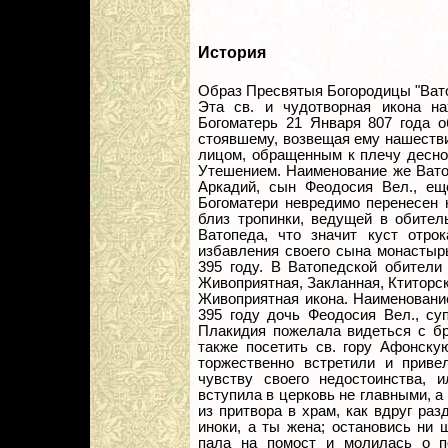
История
Образ Пресвятыя Богородицы "Вато
Эта св. и чудотворная икона н
Богоматерь 21 Января 807 года о
стоявшему, возвещая ему нашестви
лицом, обращенным к плечу десно
Утешением. Наименование же Ватоп
Аркадий, сын Феодосия Вел., е
Богоматери невредимо перенесен н
близ тропинки, ведущей в обител
Ватопеда, что значит куст отро
избавления своего сына монастырь
395 году. В Ватопедской обители
Живоприятная, Закланная, Ктиторск
Живоприятная икона. Наименовани
395 году дочь Феодосия Вел., су
Плакидия пожелала видеться с бр
также посетить св. гору Афонску
торжественно встретили и прив
чувству своего недостоинства, 
вступила в церковь не главными, 
из притвора в храм, как вдруг раз
иноки, а ты жена; остановись ни 
пала на помост и молилась о п