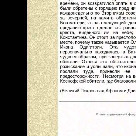
времени, он возвратился опять в о
были обретены с горящею пред ни
каждонедельно по Вторникам сове
за вечерней, на память обретен
Богоматери, а на следующий ден
преданию крест сделан св. равно
креста, виденного им на небе;
Константина. Он стоит за престоло
месте, почему также называется О
Икона Одигитрии. Эта чудот
первоначально находилась в Ват
чудным образом, при запертых две
обители. Отнеся это обстоятель
розыскание и услышали, что икон
послали туда, принесли ее 
предосторожности. Несмотря на в
Ксенофской обители, где благоволи
(Великий Покров над Афоном и Дни 
Благотворительный фонд