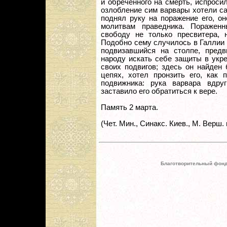
и обреченного на смерть, испросил
озлобление сим варвары хотели са
поднял руку на поражение его, о
молитвам праведника. Поражен
свободу не только пресвитера, 
Подобно сему случилось в Галлии (
подвизавшийся на столпе, предв
народу искать себе защиты в укр
своих подвигов; здесь он найден 
цепях, хотел пронзить его, как 
подвижника: рука варвара вдр
заставило его обратиться к вере.
Память 2 марта.
(Чет. Мин., Синакс. Киев., М. Верш.
Благотворительный фонд