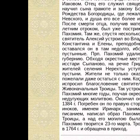
Иаковом. Отец его служил свяще
научил сына грамоте и закону Б
Рождества Богородицы, где лежал
Невского, и душа его все более 
После смерти отца, получив мате
летним отроком, был уже постриж
Пахомия. Там же, спустя несколько
святитель Алексий устроил во Вл
Константина и Елены, преподоб
оставался он в там недолго, иб
пустынные. Прп. Пахомий удал
губернию. Обходя окрестные мест
исстари Сыпаново, на речке Гри
жителей селения Нерехты усту
пустыни. Жители не только ока
пожелали даже остаться с ним. Ког
испросил благословение святит
Живоначальныя Троицы. Так устрои
Пахомий многие годы, поучая окр
недугующих молитвою. Окончил он 
1384 г. Погребен он по правую сто
иноков, именем Иринарх, зани
писанием, написал образ Пахоми
Троицы, а над его могилою была
Пахомию творится 23-го марта. Т
в 1764 г. и обращена в приход.