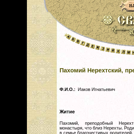
Пахомий Нерехтский, п
Ф.И.О.:
Иаков Игнатьевич
Житие
Пахомий, преподобный Нерехт
монастыря, что близ Нерехты. Род
в семье благочестивых родителей,